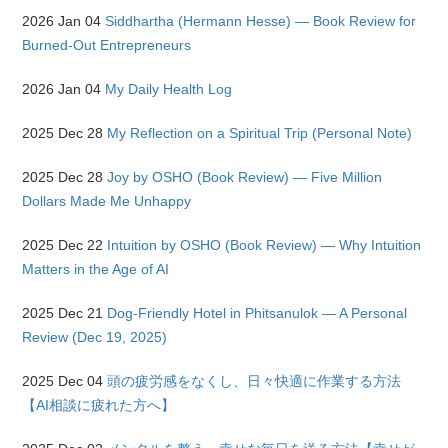
2026 Jan 04
Siddhartha (Hermann Hesse) — Book Review for
Burned-Out Entrepreneurs
2026 Jan 04
My Daily Health Log
2025 Dec 28
My Reflection on a Spiritual Trip (Personal Note)
2025 Dec 28
Joy by OSHO (Book Review) — Five Million
Dollars Made Me Unhappy
2025 Dec 22
Intuition by OSHO (Book Review) — Why Intuition
Matters in the Age of AI
2025 Dec 21
Dog-Friendly Hotel in Phitsanulok — A Personal
Review (Dec 19, 2025)
2025 Dec 04
頭の疲労感をなくし、日々快適に作業する方法
【AI相談に疲れた方へ】