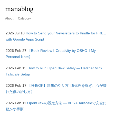
About
Category
2026 Jul 10
How to Send your Newsletters to Kindle for FREE
with Google Apps Script
2026 Feb 27
【Book Review】Creativity by OSHO【My
Personal Note】
2026 Feb 19
How to Run OpenClaw Safely — Hetzner VPS +
Tailscale Setup
2026 Feb 17
【挫折OK】瞑想のやり方【5億円を稼ぎ、心が壊
れた僕の治し方】
2026 Feb 11
OpenClawの設定方法 — VPS＋Tailscaleで安全に
動かす手順