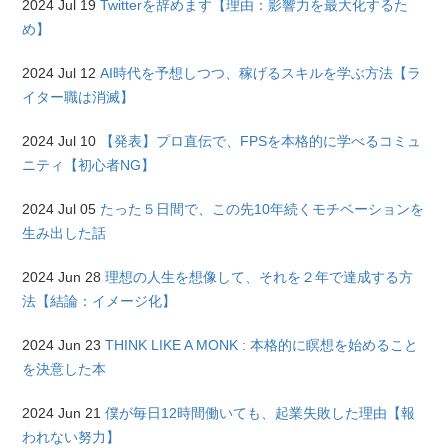
2024 Jul 19
Twitterを辞めます【理由：影響力を最大化するた
め】
2024 Jul 12
AI時代を予想しつつ、稼げるスキルを学ぶ方法【ラ
イター職は消滅】
2024 Jul 10
【発表】プロ直伝で、FPSを本格的に学べるコミュ
ニティ【初心者NG】
2024 Jul 05
たった５日間で、この先10年続くモチベーションを
生み出した話
2024 Jun 28
理想の人生を想像して、それを２年で達成する方
法【結論：イメージ化】
2024 Jun 23
THINK LIKE A MONK : 本格的に瞑想を始めること
を決意した本
2024 Jun 21
僕が毎日12時間働いても、起業失敗した理由【報
われない努力】