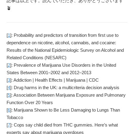
記事は以上です。読んでいただき、ありがとうございます
🪴
[
1
]: Probability and predictors of transition from first use to
dependence on nicotine, alcohol, cannabis, and cocaine:
Results of the National Epidemiologic Survey on Alcohol and
Related Conditions (NESARC)
[
2
]: Prevalence of Marijuana Use Disorders in the United
States Between 2001–2002 and 2012–2013
[
3
]: Addiction | Health Effects | Marijuana | CDC
[
4
]: Drug harms in the UK: a multicriteria decision analysis
[
5
]: Association Between Marijuana Exposure and Pulmonary
Function Over 20 Years
[
6
]: Marijuana Shown to Be Less Damaging to Lungs Than
Tobacco
[
7
]: Cops say child died from THC gummies. Here’s what
experts say about marijuana overdoses