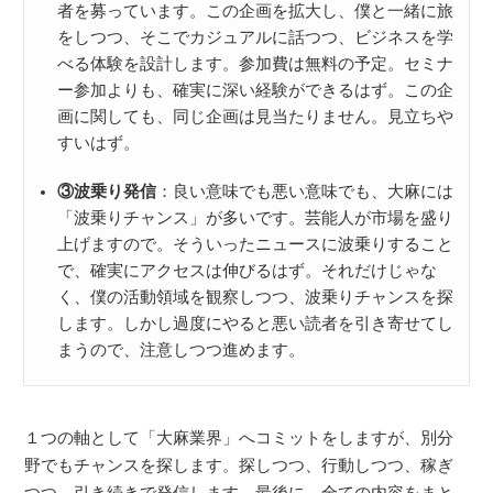
者を募っています。この企画を拡大し、僕と一緒に旅
をしつつ、そこでカジュアルに話つつ、ビジネスを学
べる体験を設計します。参加費は無料の予定。セミナ
ー参加よりも、確実に深い経験ができるはず。この企
画に関しても、同じ企画は見当たりません。見立ちや
すいはず。
③波乗り発信
：良い意味でも悪い意味でも、大麻には
「波乗りチャンス」が多いです。芸能人が市場を盛り
上げますので。そういったニュースに波乗りすること
で、確実にアクセスは伸びるはず。それだけじゃな
く、僕の活動領域を観察しつつ、波乗りチャンスを探
します。しかし過度にやると悪い読者を引き寄せてし
まうので、注意しつつ進めます。
１つの軸として「大麻業界」へコミットをしますが、別分
野でもチャンスを探します。探しつつ、行動しつつ、稼ぎ
つつ、引き続きで発信します。最後に、全ての内容をまと