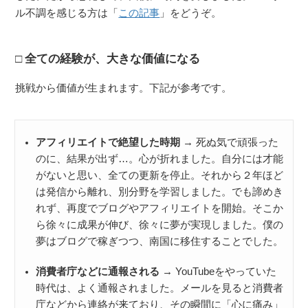
ル不調を感じる方は「
この記事
」をどうぞ。
全ての経験が、大きな価値になる
挑戦から価値が生まれます。下記が参考です。
アフィリエイトで絶望した時期
→ 死ぬ気で頑張った
のに、結果が出ず…。心が折れました。自分には才能
がないと思い、全ての更新を停止。それから２年ほど
は発信から離れ、別分野を学習しました。でも諦めき
れず、再度でブログやアフィリエイトを開始。そこか
ら徐々に成果が伸び、徐々に夢が実現しました。僕の
夢はブログで稼ぎつつ、南国に移住することでした。
消費者庁などに通報される
→ YouTubeをやっていた
時代は、よく通報されました。メールを見ると消費者
庁などから連絡が来ており、その瞬間に「心に痛み」