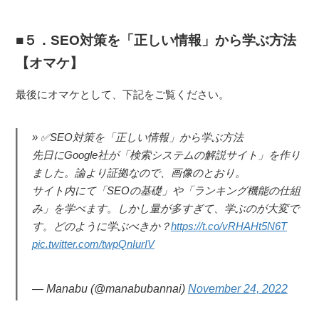
５．SEO対策を「正しい情報」から学ぶ方法
【オマケ】
最後にオマケとして、下記をご覧ください。
✅SEO対策を「正しい情報」から学ぶ方法
先日にGoogle社が「検索システムの解説サイト」を作り
ました。論より証拠なので、画像のとおり。
サイト内にて「SEOの基礎」や「ランキング機能の仕組
み」を学べます。しかし量が多すぎて、学ぶのが大変で
す。どのように学ぶべきか？
https://t.co/vRHAHt5N6T
pic.twitter.com/twpQnIurIV
— Manabu (@manabubannai)
November 24, 2022