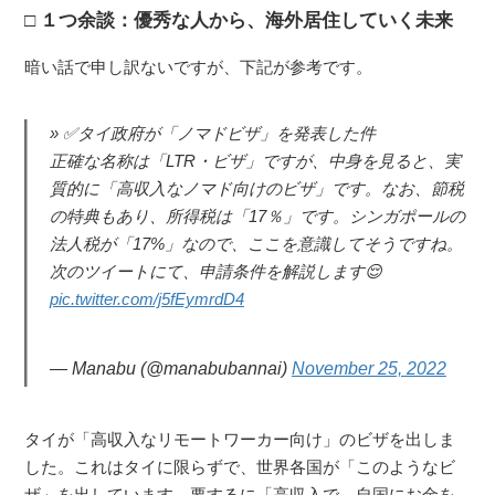
１つ余談：優秀な人から、海外居住していく未来
暗い話で申し訳ないですが、下記が参考です。
✅タイ政府が「ノマドビザ」を発表した件
正確な名称は「LTR・ビザ」ですが、中身を見ると、実
質的に「高収入なノマド向けのビザ」です。なお、節税
の特典もあり、所得税は「17％」です。シンガポールの
法人税が「17%」なので、ここを意識してそうですね。
次のツイートにて、申請条件を解説します😌
pic.twitter.com/j5fEymrdD4
— Manabu (@manabubannai)
November 25, 2022
タイが「高収入なリモートワーカー向け」のビザを出しま
した。これはタイに限らずで、世界各国が「このようなビ
ザ」を出しています。要するに「高収入で、自国にお金を