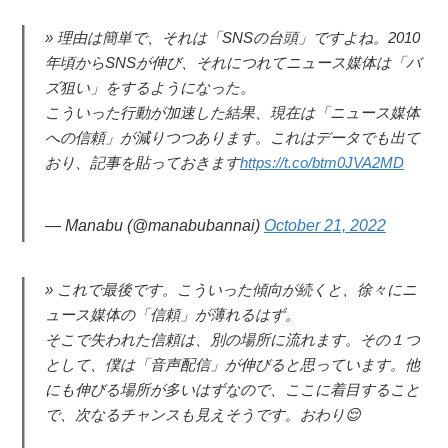
理由は簡単で、それは「SNSの台頭」ですよね。2010
年頃からSNSが伸び、それにつれてニュース媒体は「バ
ズ狙い」をするようになった。
こういった行動が加速した結果、現在は「ニュース媒体
への信頼」が減りつつあります。これはデータでも出て
おり、記事を貼っておきます
https://t.co/btm0JVA2MD
— Manabu (@manabubannai)
October 21, 2022
これで最後です。こういった傾向が続くと、徐々にニ
ュース媒体の「信頼」が薄れるはず。
そこで失われた信頼は、別の場所に流れます。その１つ
として、僕は「音声配信」が伸びると思っています。他
にも伸びる場所が多いはずなので、ここに着目すること
で、次なるチャンスも見えそうです。おわり😌