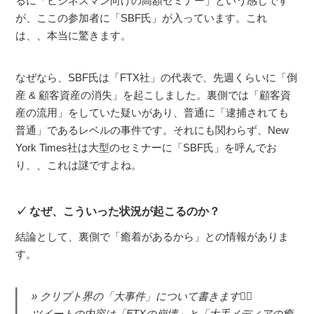
るに「ビジネスマン向けの高額セミナー」という感じです
が、ここの参加者に「SBF氏」が入っています。これ
は、、本当に驚きます。
なぜなら、SBF氏は「FTX社」の代表で、先週くらいに「倒
産 & 顧客資産の消失」を起こしました。裏側では「顧客資
産の流用」をしていた疑いがあり、普通に「逮捕されても
普通」であるレベルの事件です。それにも関わらず、New
York Times社は大型のセミナーに「SBF氏」を呼んでお
り、、これは謎ですよね。
なぜ、こういった状況が起こるのか？
結論として、裏側で「癒着があるから」との情報がありま
す。
クリプト界の「大事件」について書きます🙇‍♂️
ツイートの内容は「FTXの崩壊」と「大手メディアの癒