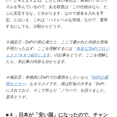
い」と考えますよね。しかし僕の場合は、裏側のアルゴリ
ズムを学んでいるので、ある程度は「この仕組みなら、た
ぶん安定するな」と分かります。なので資金を入れる予
定。とはいえ、これは「ハイレベルな領域」なので、運用
するにしても、少額からどうぞ。
※補足①：DeFiの初心者だと、ここで書かれた内容が意味
不明だったはず。ここを理解するには「
有名な”DeFiプロジ
ェクト”を８つ紹介します
」の記事をどうぞ。ここを理解し
たら、本記事の内容も分かります。
※補足②：本格的にDeFiでの運用をしたいなら「
DeFiの運
用セミナー
」もオススメです。僕は貯金の大半を「DeFi」
に入れており、そこで学んだ「ノウハウ」を語りました。
是非どうぞ。
４．日本が「安い国」になったので、チャン