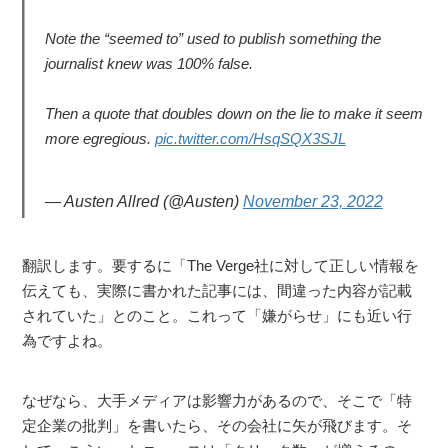
Note the “seemed to” used to publish something the
journalist knew was 100% false.
Then a quote that doubles down on the lie to make it seem
more egregious.
pic.twitter.com/HsqSQX3SJL
— Austen Allred (@Austen)
November 23, 2022
翻訳します。要するに「The Verge社に対して正しい情報を
伝えても、実際に書かれた記事には、間違った内容が記載
されていた」とのこと。これって「嫌がらせ」にも近い行
為ですよね。
なぜなら、大手メディアは影響力があるので、そこで「特
定企業の批判」を書いたら、その会社に矢が飛びます。そ