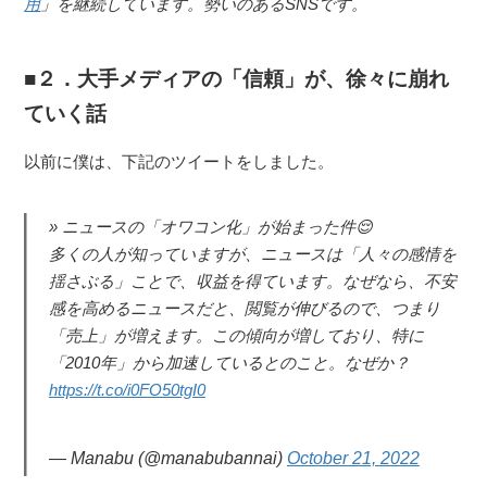
用
」を継続しています。勢いのあるSNSです。
２．大手メディアの「信頼」が、徐々に崩れ
ていく話
以前に僕は、下記のツイートをしました。
ニュースの「オワコン化」が始まった件😌
多くの人が知っていますが、ニュースは「人々の感情を
揺さぶる」ことで、収益を得ています。なぜなら、不安
感を高めるニュースだと、閲覧が伸びるので、つまり
「売上」が増えます。この傾向が増しており、特に
「2010年」から加速しているとのこと。なぜか？
https://t.co/i0FO50tgI0
— Manabu (@manabubannai)
October 21, 2022