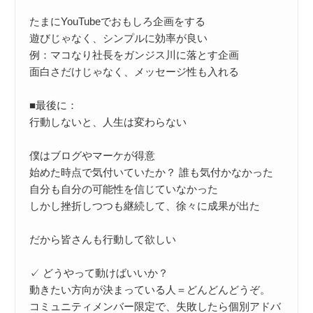
たまにYouTubeでおもしろ企画をする

遊びじゃなく、シンプルに効率が良い

例：マコなり社長をガンジス川に落とす企画

面白さだけじゃなく、メッセージ性も入れる

■最後に：

行動しないと、人生は変わらない

僕はブログやマーケが得意

始めた時点で気付いていたか？ 誰も気付かなかった

自分も自分の可能性を信じていなかった

しかし挫折しつつも継続して、徐々に成果が出た

だから皆さんも行動して欲しい

✓ どうやって動けばいいか？

動きたい方向が決まっている人＝どんどんどうぞ。

コミュニティメンバー限定で、失敗したら個別アドバ