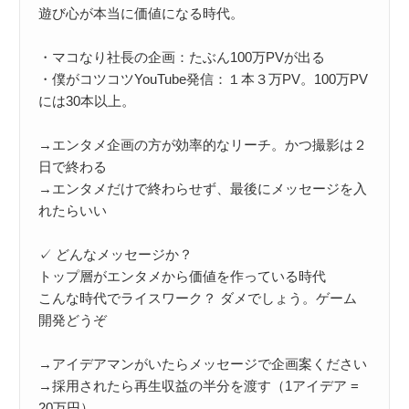
遊び心が本当に価値になる時代。

・マコなり社長の企画：たぶん100万PVが出る

・僕がコツコツYouTube発信：１本３万PV。100万PV
には30本以上。

→エンタメ企画の方が効率的なリーチ。かつ撮影は２
日で終わる

→エンタメだけで終わらせず、最後にメッセージを入
れたらいい

✓ どんなメッセージか？

トップ層がエンタメから価値を作っている時代

こんな時代でライスワーク？ ダメでしょう。ゲーム
開発どうぞ

→アイデアマンがいたらメッセージで企画案ください

→採用されたら再生収益の半分を渡す（1アイデア = 
20万円）
