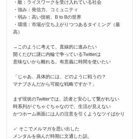
・敵：ライスワークを受け入れている社会

・強み：発信力、コミュニティ

・弱み：高い技術、B to Bの世界

・環境：市場が立ち上がりつつあるタイミング（最
高）

→このように考えて、直線的に進みたい

開くたびに謎に内輪で争っているTwitterは

意味ないから離れる。有意義に時間を使いたい

「じゃあ、具体的には、どのように戦うの？

マナブさんだから可能な戦略ですか？」

まず現状のTwitterでは、読者と安心して繋がれない

時系列がぐちゃぐちゃなので、生活が見えない

かつホーム画面には人の注意を引くようなツイばかり

✓ そこでメルマガを思い出した

メンタルを病んだ時期に文通した話。
