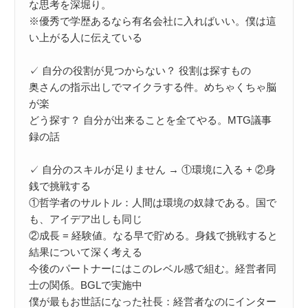
な思考を深堀り。

※優秀で学歴あるなら有名会社に入ればいい。僕は這
い上がる人に伝えている

✓ 自分の役割が見つからない？ 役割は探すもの

奥さんの指示出しでマイクラする件。めちゃくちゃ脳
が楽

どう探す？ 自分が出来ることを全てやる。MTG議事
録の話

✓ 自分のスキルが足りません → ①環境に入る + ②身
銭で挑戦する

①哲学者のサルトル：人間は環境の奴隷である。国で
も、アイデア出しも同じ

②成長 = 経験値。なる早で貯める。身銭で挑戦すると
結果について深く考える

今後のパートナーにはこのレベル感で組む。経営者同
士の関係。BGLで実施中

僕が最もお世話になった社長：経営者なのにインター