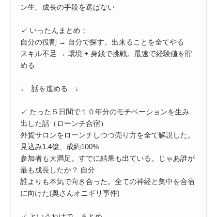
ン生。成長の手段を選ばない

✓ いったんまとめ：

自分の役割 → 自分で探す。出来ることを全てやる

スキル不足 → 環境 + 身銭で挑戦。最速で経験値を貯
める

↓　話を進める　↓

✓ たった５日間で１０年分のモチベーションを生み
出した話（ローンチ合宿）

外貨サロンをローンチしつつ売り方を全て解説した。
見込み1.4億、成約100%

参加者も大満足。すでに結果も出ている。じゃあ誰が
最も成長したか？ 自分

誰よりも本気で向き合った。全ての神経と集中を合宿
に向けた(奥さんオニギリ事件)

✓ というわけで、まとめ
