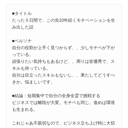
■タイトル

たった５日間で、この先10年続くモチベーションを生
み出した話

■ペルソナ

自分の役割が上手く見つからず、、少しモチベが下が
っている。

頑張りたい気持ちもあるけど、、周りは皆優秀で、ス
キルも持っている。

自分は目立ったスキルもないし、、果たしてどうすべ
きか。悩ましいです。

■結論：短期集中で自分の全身全霊で挑戦する

ビジネスでは離陸が大変。モチベも同じ。進めば環境
も生まれる。

これじゃあ不親切なので、ビジネス立ち上げ時に大切