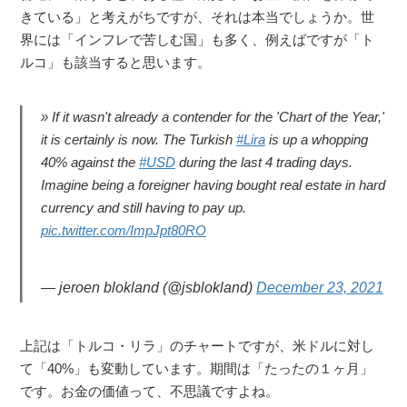
きている」と考えがちですが、それは本当でしょうか。世
界には「インフレで苦しむ国」も多く、例えばですが「ト
ルコ」も該当すると思います。
If it wasn't already a contender for the 'Chart of the Year,'
it is certainly is now. The Turkish
#Lira
is up a whopping
40% against the
#USD
during the last 4 trading days.
Imagine being a foreigner having bought real estate in hard
currency and still having to pay up.
pic.twitter.com/ImpJpt80RO
— jeroen blokland (@jsblokland)
December 23, 2021
上記は「トルコ・リラ」のチャートですが、米ドルに対し
て「40%」も変動しています。期間は「たったの１ヶ月」
です。お金の価値って、不思議ですよね。