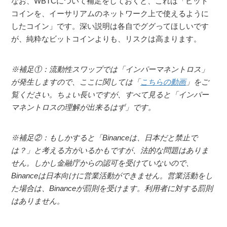
なお、WBTCについて補足をしておくと、これは「ビット
コインを、イーサリアムのネットワーク上で使えるように
したコイン」です。深い説明は各自でググってほしいです
が、純粋なビットコインよりも、リスクは高まります。
※補足①：流動性スワップでは「インパーマネントロス」
が発生しますので、ここに関しては「
こちらの動画
」をご
覧ください。ちょい長いですが、すべて見ると「インパー
マネントロスの理解が出来るはず」です。
※補足②：もしかすると「Binanceは、日本だと禁止で
は？」と考える方がいるかもですが、法的な問題はありま
せん。しかし金融庁からの認可を受けていないので、
Binanceは日本向けに営業活動ができません。営業活動をし
た場合は、Binanceが罰則を受けます。利用者に対する罰則
はありません。