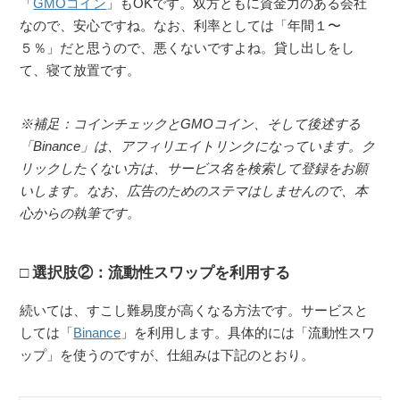
「
GMOコイン
」もOKです。双方ともに資金力のある会社
なので、安心ですね。なお、利率としては「年間１〜
５％」だと思うので、悪くないですよね。貸し出しをし
て、寝て放置です。
※補足：コインチェックとGMOコイン、そして後述する
「Binance」は、アフィリエイトリンクになっています。ク
リックしたくない方は、サービス名を検索して登録をお願
いします。なお、広告のためのステマはしませんので、本
心からの執筆です。
選択肢②：流動性スワップを利用する
続いては、すこし難易度が高くなる方法です。サービスと
しては「
Binance
」を利用します。具体的には「流動性スワ
ップ」を使うのですが、仕組みは下記のとおり。