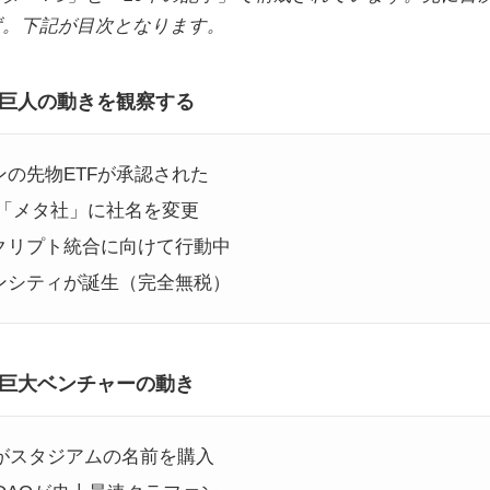
ず。下記が目次となります。
巨人の動きを観察する
インの先物ETFが承認された
ookが「メタ社」に社名を変更
手がクリプト統合に向けて行動中
インシティが誕生（完全無税）
巨大ベンチャーの動き
o.comがスタジアムの名前を購入