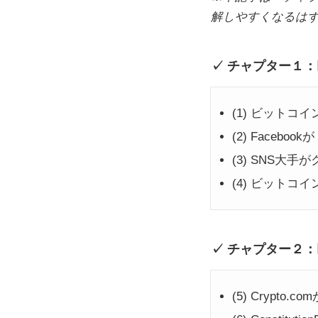
解しやすくなるは
チャプター１：
(1) ビットコ
(2) Faceb
(3) SNS大
(4) ビットコ
チャプター２：
(5) Crypt