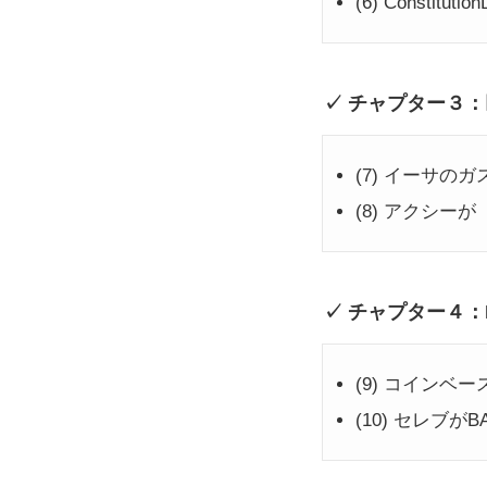
(6) Consti
チャプター３：
(7) イーサのガ
(8) アクシー
チャプター４：
(9) コインベ
(10) セレブ