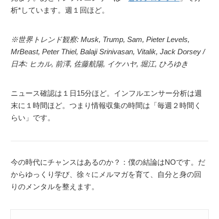
析*しています。週１回ほど。
※世界トレンド観察: Musk, Trump, Sam, Pieter Levels,
MrBeast, Peter Thiel, Balaji Srinivasan, Vitalik, Jack Dorsey /
日本: ヒカル, 前澤, 佐藤航陽, イケハヤ, 堀江, ひろゆき
ニュース確認は１日15分ほど。インフルエンサー分析は週
末に１時間ほど。つまり情報収集の時間は「毎週２時間く
らい」です。
今の時代にチャンスはあるのか？：僕の結論はNOです。だ
からゆっくり学び、徐々にメルマガを育て、自分と身の回
りのメンタルを整えます。