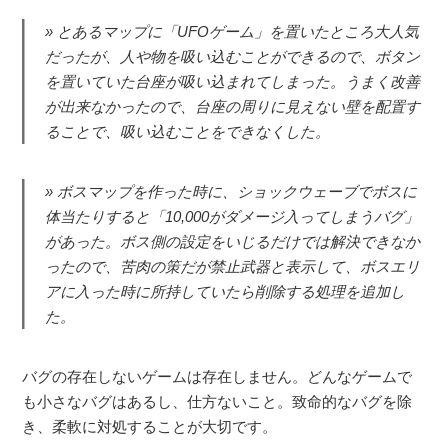
とあるマップに「UFOゲーム」を置いたところ大人気
だったが、人や物を吸い込むことができるので、ボタン
を置いていた台座が吸い込まれてしまった。うまく改善
が出来なかったので、台座の周りに見えない壁を配置す
ることで、吸い込むことをできなくした。
ボスマップを作った時に、ショックウェーブでボスに
体当たりすると「10,000がダメージ入ってしまうバグ」
があった。ボス側の設定をいじるだけでは解決できなか
ったので、苦肉の策だが禁止武器と表示して、ボスエリ
アに入った時に所持していたら削除する処理を追加し
た。
バグの存在しないゲームは存在しません。どんなゲームで
も小さなバグはあるし、仕方ないこと。致命的なバグを除
き、柔軟に対処することが大切です。