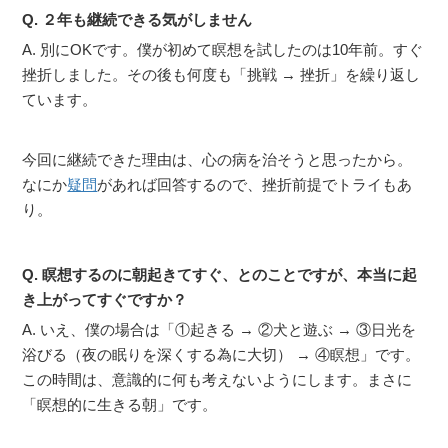
Q. ２年も継続できる気がしません
A. 別にOKです。僕が初めて瞑想を試したのは10年前。すぐ
挫折しました。その後も何度も「挑戦 → 挫折」を繰り返し
ています。
今回に継続できた理由は、心の病を治そうと思ったから。
なにか
疑問
があれば回答するので、挫折前提でトライもあ
り。
Q. 瞑想するのに朝起きてすぐ、とのことですが、本当に起
き上がってすぐですか？
A. いえ、僕の場合は「①起きる → ②犬と遊ぶ → ③日光を
浴びる（夜の眠りを深くする為に大切） → ④瞑想」です。
この時間は、意識的に何も考えないようにします。まさに
「瞑想的に生きる朝」です。