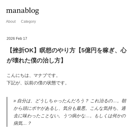
About
Category
2026 Feb 17
【挫折OK】瞑想のやり方【5億円を稼ぎ、心
が壊れた僕の治し方】
こんにちは、マナブです。
下記が、以前の僕の状態です。
自分は、どうしちゃったんだろう？ これ治るの…。朝
から頭にボヤがあるし、気分も最悪。こんな気持ち、過
去に味わったことない。うつ病かな…。もしくは何かの
病気…？