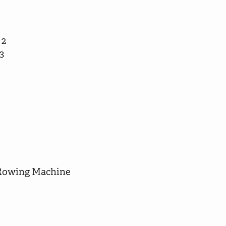
2

3

 Rowing Machine
