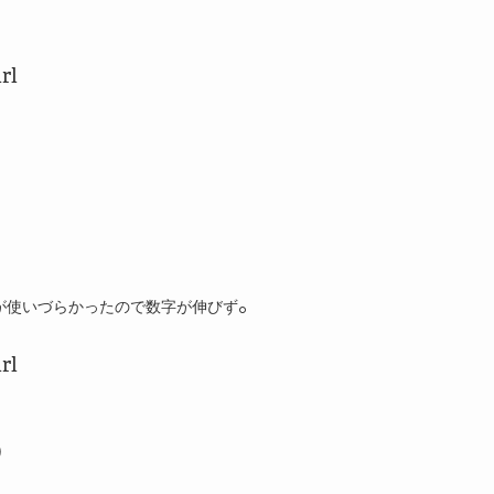
l



。

が使いづらかったので数字が伸びず
l


