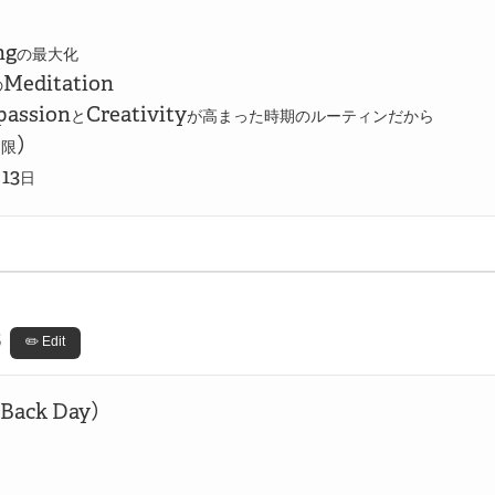
ng
の最大化
の
assion
Creativity
と
が高まった時期のルーティンだから
期限
13
月
日
3
✏️ Edit
Back Day）
