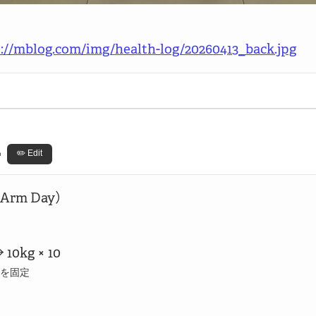
s://mblog.com/img/health-log/20260413_back.jpg
2
✏️ Edit
Arm Day）

→ 10kg × 10

を固定