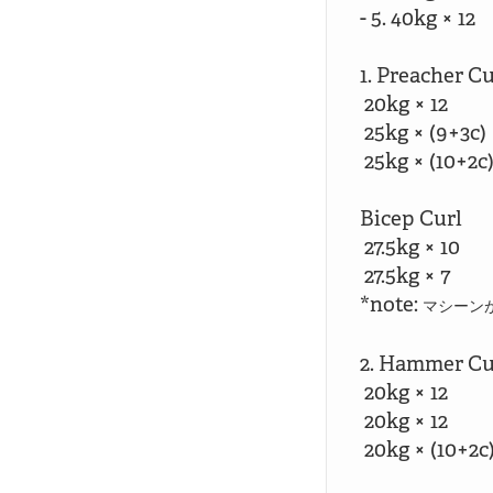
- 5. 40kg × 12

1. Preacher Cur
 20kg × 12

 25kg × (9+3c)

 25kg × (10+2c)
Bicep Curl

 27.5kg × 10

 27.5kg × 7

*note: 
マシーン
2. Hammer Cur
 20kg × 12

 20kg × 12

 20kg × (10+2c)