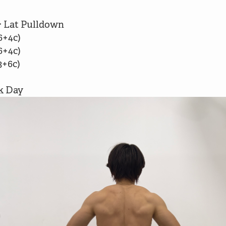
 Lat Pulldown

6+4c)

6+4c)

+6c)
