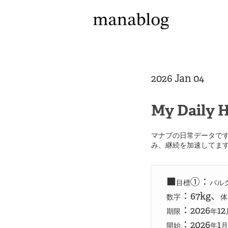
2026 Jan 04
My Daily H
マナブの日常データで
み、継続を加速してます
■
①：
目標
バル
：67kg、
数字
体
：2026
12
期限
年
：2026
1
開始
年
月