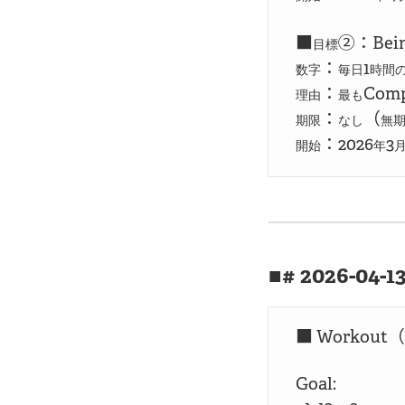
■
②：Bei
目標
：
1
数字
毎日
時間
：
Comp
理由
最も
：
（
期限
なし
無
：2026
3
開始
年
# 2026-04-1
■ Workout（
Goal:
