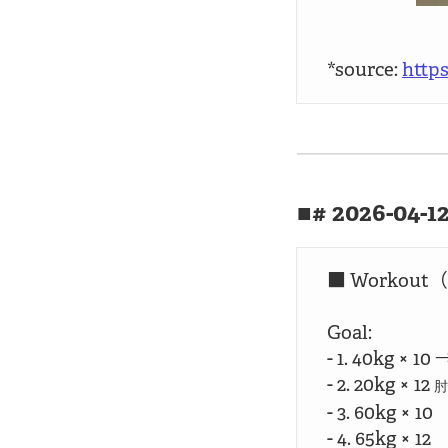
*source: 
http
# 2026-04-1
■ Workout（
Goal:

- 1. 40kg × 10 
- 2. 20kg × 12 
肘
- 3. 60kg × 10

- 4. 65kg × 12
