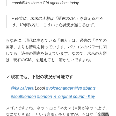
capabilities than a CIA agent does today.
確実に、未来の人類は「現在のCIA」を超えるだろ
う。10年以内に、こういった状況が起こるはず。
ちなみに、現代に生きている「個人」は、過去の「全ての
国家」よりも情報を持っています。パソコンのパワーに関
しても、過去の国家を超えています。なので、未来の人類
は「現在のCIA」を超えても、驚かないですよね。
現在でも、下記の状況が可能です
@kay.alvera
Loool
#voicechanger
#fyp
#bants
#southlondon
#london
♬ original sound - Kay
スゴいですよね。ネットには「ネカマ (＝男がネット上で、
女になりきる) 」という言葉がありますが、もはや「
全国民