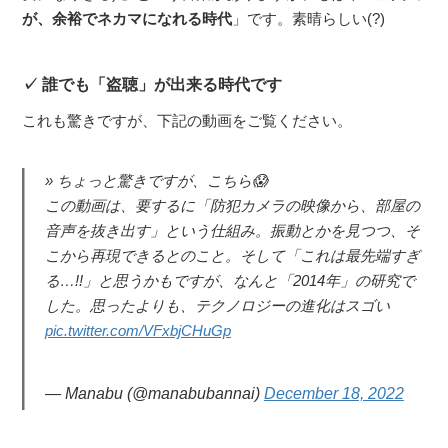
が、余裕でネカマになれる時代
」です。素晴らしい(?)
誰でも「盗聴」が出来る時代です
これも驚きですが、下記の動画をご覧ください。
ちょっと驚きですが、こちら😱
この動画は、要するに「防犯カメラの映像から、部屋の
音声を抜き出す」という仕組み。振動とかを見つつ、そ
こから再現できるとのこと。そして「これは最先端すぎ
る…!!」と思うかもですが、なんと「2014年」の研究で
した。思ったよりも、テクノロジーの進化はスゴい
pic.twitter.com/VFxbjCHuGp
— Manabu (@manabubannai)
December 18, 2022