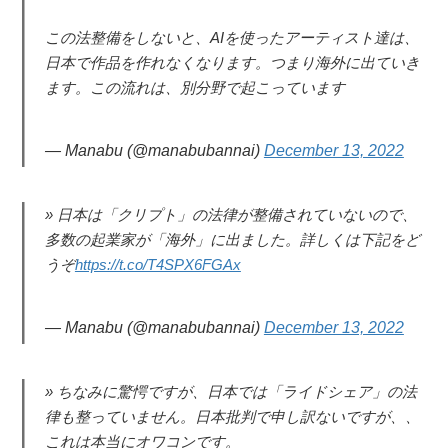
この法整備をしないと、AIを使ったアーティスト達は、
日本で作品を作れなくなります。つまり海外に出ていき
ます。この流れは、別分野で起こっています
— Manabu (@manabubannai)
December 13, 2022
日本は「クリプト」の法律が整備されていないので、
多数の起業家が「海外」に出ました。詳しくは下記をど
うぞ
https://t.co/T4SPX6FGAx
— Manabu (@manabubannai)
December 13, 2022
ちなみに驚愕ですが、日本では「ライドシェア」の法
律も整っていません。日本批判で申し訳ないですが、、
これは本当にオワコンです。