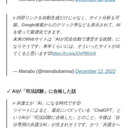
内部リンクを自動生成だけじゃなく、サイト分析も可
能。Google検索からのクリック率なども表示されて、AI
を使って最適化できます。
未来のWebサイトは「AIが完全自動で運営する状態」に
なりそうです。来年くらいには、そういったサイトが出
てくると思います😌
https://t.co/aJOrPf8Un9
— Manabu (@manabubannai)
December 12, 2022
AIが「司法試験」に合格した話
弁護士が「AI」になる時代です😌
ツイートによると、最近にバズっている「ChatGPT」と
いうAIが「司法試験に合格した」とのこと。今後は「自
分専用の弁護士AI」が生まれそうです。かつ「弁護士へ