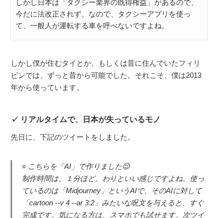
しかし日本は「タクシー業界の既得権益」があるので、
今だに法改正されず。なので、タクシーアプリを使っ
て、一般人が運転する車を呼べないですよね。
しかし僕が住むタイとか、もしくは昔に住んでいたフィリ
ピンでは、ずっと昔から可能でした。それこそ、僕は2013
年から使っています。
リアルタイムで、日本が失っているモノ
先日に、下記のツイートをしました。
こちらを「AI」で作りました😌
制作時間は、１分ほど。わりといい感じですよね。使っ
ているのは「Midjourney」というAIで、そのAIに対して
「cartoon --v 4 --ar 3:2」みたいな呪文を与えると、すぐ
完成です。気になる方は、スマホでも試せます。次ツイ