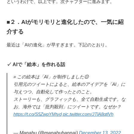
というわけで、以上です。次チャプターに進みます。
２．AIがモリモリと進化したので、一気に紹
介する
最近は「AIの進化」が早すぎます。下記のとおり。
AIで「絵本」を作れる話
この絵本は「AI」が制作しました😌
引用元のツイートによると、絵本のアイデアを「AI」に
与えつつ、自動化して作ったとのこと。
ストーリーも、グラフィックも、全て自動生成です。な
お、海外では「批判殺到」にツイートです。なぜか？
https://t.co/S5ZwpYMtyd
pic.twitter.com/JTlA8qtlVh
— Manabu (@manabubannai)
December 13, 2022