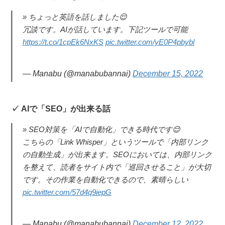
ちょっと英語を話しました😌
冗談です。AIが話しています。下記ツールで可能
https://t.co/1cpEk6NxKS
pic.twitter.com/yE0P4pbybl
— Manabu (@manabubannai)
December 15, 2022
AIで「SEO」が出来る話
SEO対策を「AIで自動化」できる時代です😌
こちらの「Link Whisper」というツールで「内部リンク
の自動生成」が出来ます。SEOにおいては、内部リンク
を整えて、読者をサイト内で「巡回させること」が大切
です。その作業を自動化できるので、素晴らしい
pic.twitter.com/57d4q9iepG
— Manabu (@manabubannai)
December 12, 2022