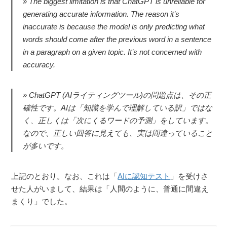
The biggest limitation is that ChatGPT is unreliable for
generating accurate information. The reason it’s
inaccurate is because the model is only predicting what
words should come after the previous word in a sentence
in a paragraph on a given topic. It’s not concerned with
accuracy.
ChatGPT (AIライティングツール)の問題点は、その正
確性です。AIは「知識を学んで理解している訳」ではな
く、正しくは「次にくるワードの予測」をしています。
なので、正しい回答に見えても、実は間違っていること
が多いです。
上記のとおり。なお、これは「
AIに認知テスト
」を受けさ
せた人がいまして、結果は「人間のように、普通に間違え
まくり」でした。