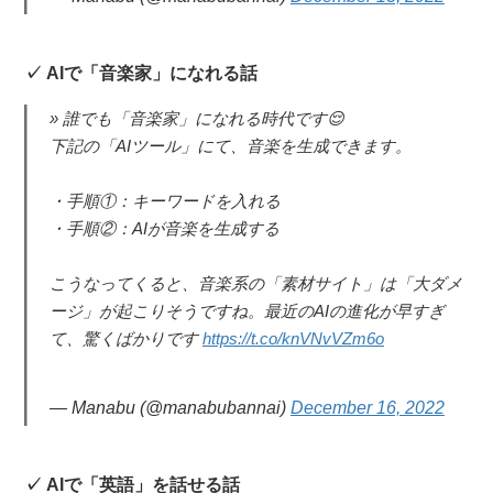
AIで「音楽家」になれる話
誰でも「音楽家」になれる時代です😌
下記の「AIツール」にて、音楽を生成できます。
・手順①：キーワードを入れる
・手順②：AIが音楽を生成する
こうなってくると、音楽系の「素材サイト」は「大ダメ
ージ」が起こりそうですね。最近のAIの進化が早すぎ
て、驚くばかりです
https://t.co/knVNvVZm6o
— Manabu (@manabubannai)
December 16, 2022
AIで「英語」を話せる話