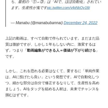
ち、最初の「①→③」は「AIで、ほぼ自動化」されてい
ます。生産性が鬼です
pic.twitter.com/yfpNkOy16t
— Manabu (@manabubannai)
December 24, 2022
上記の動画は、すべて自動で作られています。まだまだ品
質は微妙ですが、しかし１年もしない内に、激変するは
ず。つまり「
動画編集ができる人＝価値が下がり続ける
」
です。
しかし、これを恐れる必要はなくて、要するに「単純作業
は、AIに投げたら良い」という発想です。AIで自動化しつ
つ、細かな部分は自分で修正するなりして、生産性を高め
ましょう。AIをタッグを組める人材は、未来でチャンスを
掴むはずです。