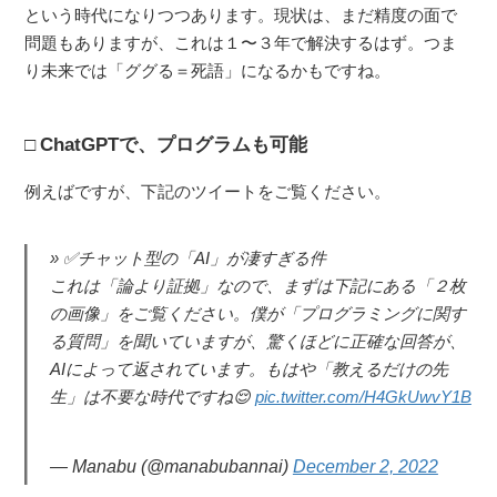
という時代になりつつあります。現状は、まだ精度の面で
問題もありますが、これは１〜３年で解決するはず。つま
り未来では「ググる＝死語」になるかもですね。
ChatGPTで、プログラムも可能
例えばですが、下記のツイートをご覧ください。
✅チャット型の「AI」が凄すぎる件
これは「論より証拠」なので、まずは下記にある「２枚
の画像」をご覧ください。僕が「プログラミングに関す
る質問」を聞いていますが、驚くほどに正確な回答が、
AIによって返されています。もはや「教えるだけの先
生」は不要な時代ですね😌
pic.twitter.com/H4GkUwvY1B
— Manabu (@manabubannai)
December 2, 2022