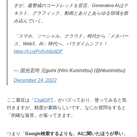
すが、最警戒のコードレッドを宣言。Generative AIはテ
キスト、グラフィック、動画とありとあらゆる領域を飲
み込んでいく。
「スマホ、ソーシャル、クラウド」時代から「メタバー
ス、Web3、AI」時代へ。パラダイムシフト！
https://t.co/PsKvh6o6DF
— 国光宏尚 元gumi (Hiro Kunimitsu) (@hkunimitsu)
December 24, 2022
ここ最近は「
ChatGPT
」がバズっており、使ってみると気
付きますが、精度が素晴らしいです。なにか質問をすると
「的確な返答」が返ってきます。
つまり「
Google検索するよりも、AIに聞いたほうが早い
」