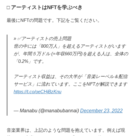
アーティストはNFTを学ぶべき
最後にNFTの問題です。下記をご覧ください。
✅アーティストの売上問題
世の中には「800万人」を超えるアーティストがいます
が、年間５万ドル (=年収660万円)を超える人は、全体の
「0.2%」です。
アーティスト収益は、その大半が「音楽レーベル＆配信
サービス」に流れています。ここをNFTが解説できます
https://t.co/oeCHjBzKnu
— Manabu (@manabubannai)
December 23, 2022
音楽業界は、上記のような問題を抱えています。例えば現