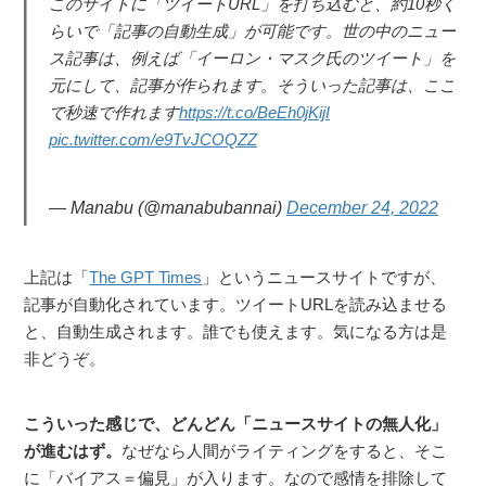
このサイトに「ツイートURL」を打ち込むと、約10秒く
らいで「記事の自動生成」が可能です。世の中のニュー
ス記事は、例えば「イーロン・マスク氏のツイート」を
元にして、記事が作られます。そういった記事は、ここ
で秒速で作れます
https://t.co/BeEh0jKijI
pic.twitter.com/e9TvJCOQZZ
— Manabu (@manabubannai)
December 24, 2022
上記は「
The GPT Times
」というニュースサイトですが、
記事が自動化されています。ツイートURLを読み込ませる
と、自動生成されます。誰でも使えます。気になる方は是
非どうぞ。
こういった感じで、どんどん「ニュースサイトの無人化」
が進むはず。
なぜなら人間がライティングをすると、そこ
に「バイアス＝偏見」が入ります。なので感情を排除して