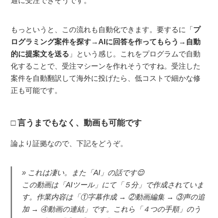
通に受注できそうです。
もっというと、この流れも自動化できます。要するに「
プ
ログラミング案件を探す→AIに回答を作ってもらう→自動
的に提案文を送る
」という感じ。これをプログラムで自動
化することで、受注マシーンを作れそうですね。受注した
案件を自動翻訳して海外に投げたら、低コストで細かな修
正も可能です。
言うまでもなく、動画も可能です
論より証拠なので、下記をどうぞ。
これは凄い。また「AI」の話です😌
この動画は「AIツール」にて「５分」で作成されていま
す。作業内容は「①字幕作成 → ②動画編集 → ③声の追
加 → ④動画の連結」です。これら「４つの手順」のう