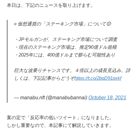
本日は、下記のニュースを取り上げます。
仮想通貨の「ステーキング市場」について😌
・JPモルガンが、ステーキング市場について調査
・現在のステーキング市場は、推定90億ドル規模
・2025年には、400億ドルまで膨らむ可能性あり
巨大な波乗りチャンスです。４倍以上の成長見込み。詳
しくは、下記記事からどうぞ
https://t.co/2bqD91pxkf
— manabu.nft (@manabubannai)
October 18, 2021
案の定で「反応率の低いツイート」になりました。
しかし重要なので、本記事にて解説していきます。