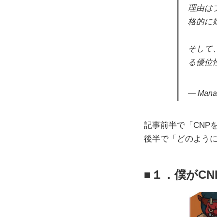
理由は
格的に
そして
る優位
— Mana
記事前半で「CNP
後半で「どのよう
１．僕がC