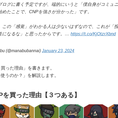
ブログに書く予定ですが、端的にいうと「僕自身がコミュ
始めたことで、CNPを強さが分かった」です。
、この「感覚」がわかる人は少ないはずなので、これが「
性になるな」と思ったからです。…
https://t.co/KjOtzrXbnd
bu (@manabubannai)
January 23, 2024
を買った理由」を書きます。
に使うのか？」を解説します。
NPを買った理由【３つある】