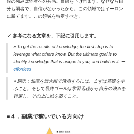
僕の強みは弱者への共感。目線を下げれます。なぜなら自
分も弱者で、自信がなかったから。この領域ではイーロン
に勝てます。この領域を特定すべき。
参考になる文章を、下記に引用します。
To get the results of knowledge, the first step is to
leverage what others know. But the ultimate goal is to
identify knowledge that is unique to you, and build on it. ー
effortless
翻訳：知識を最大限で活用するには、まずは基礎を学
ぶこと。そして最終ゴールは学習過程から自分の強みを
特定し、その上に城を築くこと。
４．副業で稼いでいる方向け