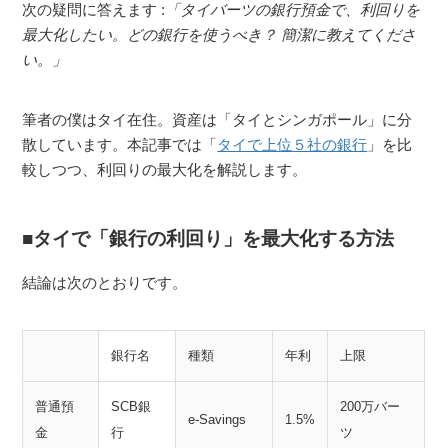
次の疑問に答えます :
「タイバーツの銀行預金で、利回りを
最大化したい。どの銀行を使うべき？ 簡潔に教えてくださ
い。」
筆者の僕はタイ在住。資産は「タイとシンガポール」に分
散しています。本記事では「
タイで上位５社の銀行
」を比
較しつつ、利回りの最大化を解説します。
タイで「銀行の利回り」を最大化する方法
結論は次のとおりです。
銀行名
種類
年利
上限
普通預
SCB銀
200万バー
e-Savings
1.5%
金
行
ツ