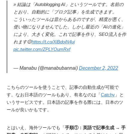
結論は「Autoblogging AI」というツールです。名前の
とおり、自動的に「ブログ記事」を生成できます。
こういったツールは昔からあるのですが、精度が悪く、
使い物になりませんでした。しかし最近の「AIの進化」
により、大きく変化。これで記事を作り、SEO流入を作
れます😌
https://t.co/XlBdojN4uj
pic.twitter.com/ZPLYOumRxf
— Manabu (@manabubannai)
December 2, 2022
こちらのツールを使うことで、記事の自動生成が可能で
す。なお日本語のツールもあり、有名なのは「
Catchy
」と
いうサービスです。日本語の記事を作る際には、日本のツ
ールが良いかもです。
とはいえ、海外ツールでも「
手順①：英語で記事生成 → 手