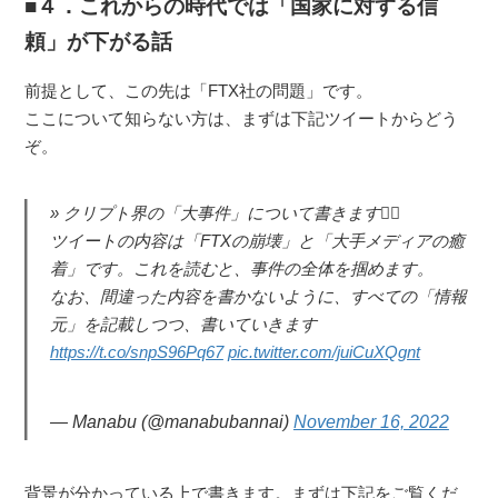
４．これからの時代では「国家に対する信
頼」が下がる話
前提として、この先は「FTX社の問題」です。
ここについて知らない方は、まずは下記ツイートからどう
ぞ。
クリプト界の「大事件」について書きます🙇‍♂️
ツイートの内容は「FTXの崩壊」と「大手メディアの癒
着」です。これを読むと、事件の全体を掴めます。
なお、間違った内容を書かないように、すべての「情報
元」を記載しつつ、書いていきます
https://t.co/snpS96Pq67
pic.twitter.com/juiCuXQgnt
— Manabu (@manabubannai)
November 16, 2022
背景が分かっている上で書きます。まずは下記をご覧くだ