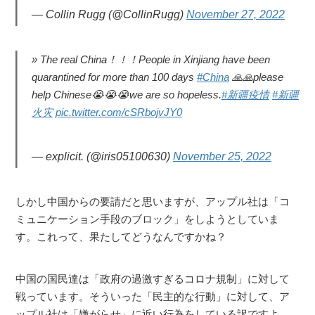
— Collin Rugg (@CollinRugg)
November 27, 2022
The real China！！！People in Xinjiang have been
quarantined for more than 100 days
#China
🙏🙏please
help Chinese😭😭😭we are so hopeless.
#新疆疫情
#新疆
火灾
pic.twitter.com/cSRbojvJY0
— explicit. (@iris05100630)
November 25, 2022
しかし中国からの要請だと思いますが、アップル社は「コ
ミュニケーション手段のブロック」をしようとしていま
す。これって、果たしてどうなんですかね？
中国の国民達は「政府の過激すぎるコロナ規制」に対して
戦っています。そういった「民主的な行動」に対して、ア
ップル社は「嫌がらせ」に近い行為をしている訳ですよ