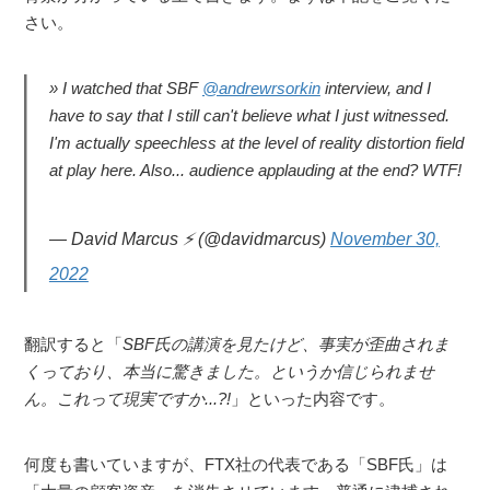
さい。
I watched that SBF
@andrewrsorkin
interview, and I
have to say that I still can't believe what I just witnessed.
I'm actually speechless at the level of reality distortion field
at play here. Also... audience applauding at the end? WTF!
— David Marcus ⚡ (@davidmarcus)
November 30,
2022
翻訳すると「
SBF氏の講演を見たけど、事実が歪曲されま
くっており、本当に驚きました。というか信じられませ
ん。これって現実ですか...?!
」といった内容です。
何度も書いていますが、FTX社の代表である「SBF氏」は