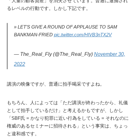
「大量の顧客資産」を消失させています。普通に逮捕され
るレベルの行動です。しかし下記です。
LET’S GIVE A ROUND OF APPLAUSE TO SAM
BANKMAN-FRIED
pic.twitter.com/HIVB3nTX2V
— The_Real_Fly (@The_Real_Fly)
November 30,
2022
講演の映像ですが、普通に拍手喝采ですよね。
もちろん、人によっては「ただ講演が終わったから、礼儀
として拍手しているだけ」と考えるかもですが、しかし
「SBF氏 = かなり犯罪に近い行為をしている = それなのに
権威のあるセミナーに招待される」という事実は、ちょっ
と違和感です。