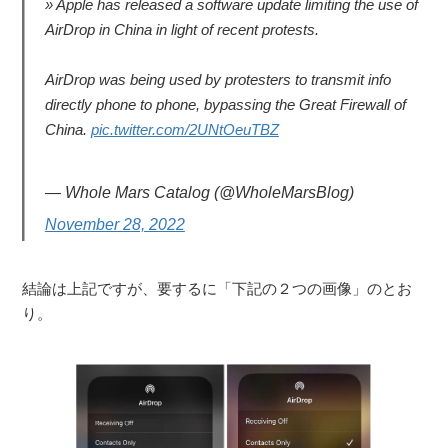
Apple has released a software update limiting the use of
AirDrop in China in light of recent protests.
AirDrop was being used by protesters to transmit info
directly phone to phone, bypassing the Great Firewall of
China.
pic.twitter.com/2UNtOeuTBZ
— Whole Mars Catalog (@WholeMarsBlog)
November 28, 2022
結論は上記ですが、要するに「下記の２つの画像」のとお
り。