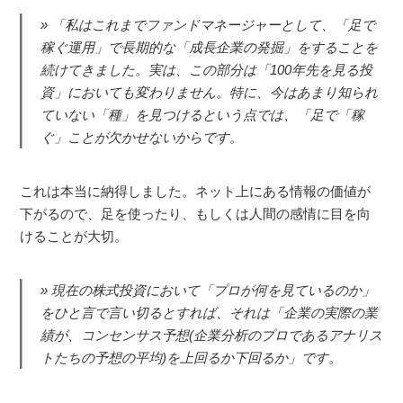
「私はこれまでファンドマネージャーとして、「足で
稼ぐ運用」で長期的な「成長企業の発掘」をすることを
続けてきました。実は、この部分は「100年先を見る投
資」においても変わりません。特に、今はあまり知られ
ていない「種」を見つけるという点では、「足で「稼
ぐ」ことが欠かせないからです。
これは本当に納得しました。ネット上にある情報の価値が
下がるので、足を使ったり、もしくは人間の感情に目を向
けることが大切。
現在の株式投資において「プロが何を見ているのか」
をひと言で言い切るとすれば、それは「企業の実際の業
績が、コンセンサス予想(企業分析のプロであるアナリス
トたちの予想の平均)を上回るか下回るか」です。