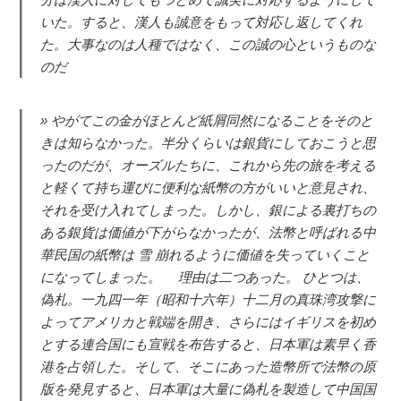
いた。すると、漢人も誠意をもって対応し返してくれ
た。大事なのは人種ではなく、この誠の心というものな
のだ
やがてこの金がほとんど紙屑同然になることをそのと
きは知らなかった。半分くらいは銀貨にしておこうと思
ったのだが、オーズルたちに、これから先の旅を考える
と軽くて持ち運びに便利な紙幣の方がいいと意見され、
それを受け入れてしまった。しかし、銀による裏打ちの
ある銀貨は価値が下がらなかったが、法幣と呼ばれる中
華民国の紙幣は 雪 崩れるように価値を失っていくこと
になってしまった。 理由は二つあった。 ひとつは、
偽札。一九四一年（昭和十六年）十二月の真珠湾攻撃に
よってアメリカと戦端を開き、さらにはイギリスを初め
とする連合国にも宣戦を布告すると、日本軍は素早く香
港を占領した。そして、そこにあった造幣所で法幣の原
版を発見すると、日本軍は大量に偽札を製造して中国国