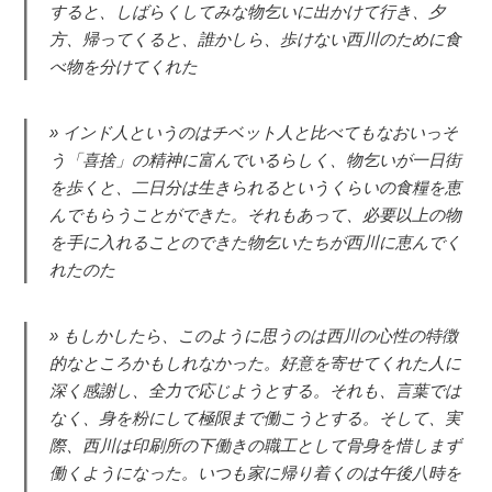
すると、しばらくしてみな物乞いに出かけて行き、夕
方、帰ってくると、誰かしら、歩けない西川のために食
べ物を分けてくれた
インド人というのはチベット人と比べてもなおいっそ
う「喜捨」の精神に富んでいるらしく、物乞いが一日街
を歩くと、二日分は生きられるというくらいの食糧を恵
んでもらうことができた。それもあって、必要以上の物
を手に入れることのできた物乞いたちが西川に恵んでく
れたのた
もしかしたら、このように思うのは西川の心性の特徴
的なところかもしれなかった。好意を寄せてくれた人に
深く感謝し、全力で応じようとする。それも、言葉では
なく、身を粉にして極限まで働こうとする。そして、実
際、西川は印刷所の下働きの職工として骨身を惜しまず
働くようになった。いつも家に帰り着くのは午後八時を