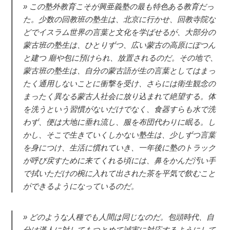
この塾外教育こそが興亜義塾の最も特色ある教育だっ
た。少数の回教班の塾生は、北京に行かせ、回教寺院な
どでイスラム世界の言葉と文化を学ばせるが、大部分の
蒙古班の塾生は、ひとりずつ、広い蒙古の高原にぽつん
と建つ 廟や包に預けられ、放置されるのだ。その地で、
蒙古班の塾生は、自分の蒙古語が生の言葉としてはまっ
たく通用しないことに衝撃を受け、さらには衛生観念の
まったく異なる蒙古人社会に放り込まれて絶望する。体
を洗うという習慣がないだけでなく、食器すらも水で洗
わず、便は大地に垂れ流し、服を布団代わりに眠る。し
かし、そこで生きていくしかない塾生は、少しずつ言葉
を身につけ、生活に慣れていき、一年後に塾のトラック
が呼び戻すために来てくれる頃には、鼻をかんだ汚い手
で拭いただけの椀に入れて出された茶を平気で飲むこと
ができるようになっているのだ。
どのような人種でも人間は同じなのだ。包頭時代、自
分は漢人に対してもつとめて誠実に対応するようにして