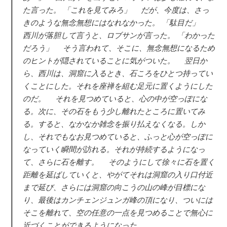
た言った。 「これを見てみろ」 だが、今度は、さっ
きのような無念無想にはなれなかった。 「駄目だ」
西川が落胆して言うと、ロブサンが言った。 「わかった
だろう」 そう言われて、そこに、無念無想になるため
のヒントが隠されていることに気がついた。 翌日か
ら、西川は、洞窟に入るとき、石ころをひとつ持ってい
くことにした。それを座禅を組む足元に置くようにした
のだ。 それを見つめていると、心の中が空っぽにな
る。次に、その石をもう少し離れたところに置いてみ
る。すると、なかなか雑念を振り払えなくなる。しか
し、それでもなお見つめていると、ふっと心が空っぽに
なっていく瞬間が訪れる。それが持続するようになっ
て、さらに石を離す。 そのようにして徐々に石を置く
距離を延ばしていくと、やがてそれは洞窟の入り口付近
まで延び、さらには洞窟の向こうの山の峰が目標にな
り、最後はカンチェンジュンガ峰の頂になり、ついには
そこを離れて、空の任意の一点を見つめることで無心に
近づくことができるようになった