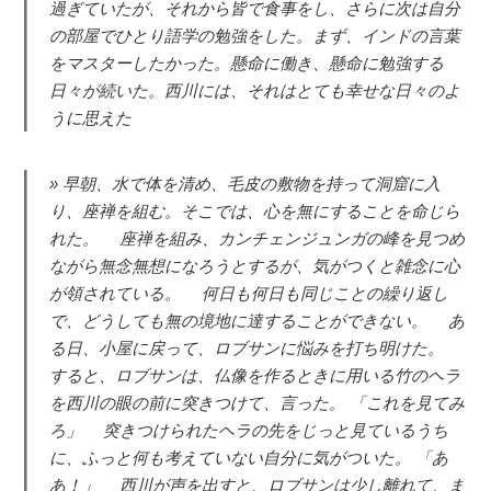
過ぎていたが、それから皆で食事をし、さらに次は自分
の部屋でひとり語学の勉強をした。まず、インドの言葉
をマスターしたかった。懸命に働き、懸命に勉強する
日々が続いた。西川には、それはとても幸せな日々のよ
うに思えた
早朝、水で体を清め、毛皮の敷物を持って洞窟に入
り、座禅を組む。そこでは、心を無にすることを命じら
れた。 座禅を組み、カンチェンジュンガの峰を見つめ
ながら無念無想になろうとするが、気がつくと雑念に心
が領されている。 何日も何日も同じことの繰り返し
で、どうしても無の境地に達することができない。 あ
る日、小屋に戻って、ロブサンに悩みを打ち明けた。
すると、ロブサンは、仏像を作るときに用いる竹のヘラ
を西川の眼の前に突きつけて、言った。 「これを見てみ
ろ」 突きつけられたヘラの先をじっと見ているうち
に、ふっと何も考えていない自分に気がついた。 「あ
あ！」 西川が声を出すと、ロブサンは少し離れて、ま