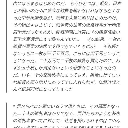
内にばらまきはじめたのだ。 もうひとつは、乱発。日本
との戦いのために膨大な戦費を賄わなければならなくな
った中華民国政府が、法幣を大量に刷りはじめたのだ。
その額はすさまじく、戦争前の法幣の総発行高が十四億
四千元だったものが、終戦間際には実にその四百倍近い
五千六百億元にまで膨らんでいた。 その結果、一枚の
銀貨が百元の法幣で交換できていたものが、一年も経た
ないうちに一枚が三千五百元、さらには四千元というこ
とになった。二十万元で二千枚の銀貨が買えたのに、わ
ずか五十枚しか買えないという悲惨なことになったの
だ。いや、その交換比率によってさえ、奥地に行くにつ
れ銀貨の売り渋りにあって手に入れられず、法幣はほと
んど紙屑同然になってしまった
元からバロン廟にいるラマ僧たちは、その原因となっ
た二十人の巡礼者ばかりでなく、西川たちのような外来
の巡礼者すべてに対して、迷惑を掛けられるのはごめん
だから出ていってくれという追放の動きをするようにな