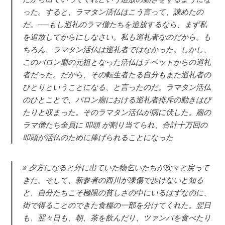
った。すると、ラマタン活仏はこう言って、諫めたの
だ。──もし巡礼のラマ僧たちを追放するなら、まず私
を追放してからにしなさい。私も巡礼者なのだから。も
ちろん、ラマタン活仏は巡礼者ではなかった。しかし、
このバロン廟の元祖となった活仏はチベットからの巡礼
者だった。だから、その転生者たる自分もまた巡礼者の
ひとりということになる、と言ったのだ。ラマタン活仏
のひとことで、バロン廟における巡礼者排斥の動きはぴ
たりと収まった。そのラマタン活仏が病に伏した。廟の
ラマ僧たち全員に 叩頭 が割り当てられ、合計十万回の
叩頭が活仏のために捧げられることになった
夕方になると外に出ていた物乞いたちが次々と戻って
きた。そして、新参者の西川が凍傷で歩けないと知る
と、自分たちこそ極限の貧しさの中にいるはずなのに、
街で得ることのできた食糧の一部を分けてくれた。翌日
も、翌々日も、朝、茶を飲んだり、ツァンパを食べたり