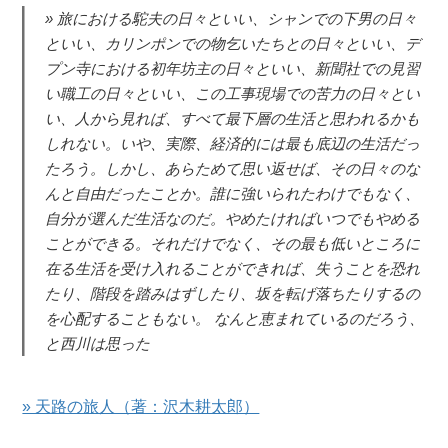
旅における駝夫の日々といい、シャンでの下男の日々
といい、カリンポンでの物乞いたちとの日々といい、デ
プン寺における初年坊主の日々といい、新聞社での見習
い職工の日々といい、この工事現場での苦力の日々とい
い、人から見れば、すべて最下層の生活と思われるかも
しれない。いや、実際、経済的には最も底辺の生活だっ
たろう。しかし、あらためて思い返せば、その日々のな
んと自由だったことか。誰に強いられたわけでもなく、
自分が選んだ生活なのだ。やめたければいつでもやめる
ことができる。それだけでなく、その最も低いところに
在る生活を受け入れることができれば、失うことを恐れ
たり、階段を踏みはずしたり、坂を転げ落ちたりするの
を心配することもない。 なんと恵まれているのだろう、
と西川は思った
» 天路の旅人（著：沢木耕太郎）