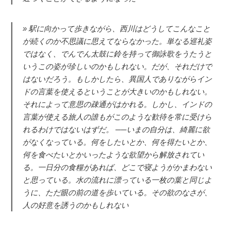
駅に向かって歩きながら、西川はどうしてこんなこと
が続くのか不思議に思えてならなかった。単なる巡礼姿
ではなく、でんでん太鼓に鈴を持って御詠歌をうたうと
いうこの姿が珍しいのかもしれない。だが、それだけで
はないだろう。もしかしたら、異国人でありながらイン
ドの言葉を使えるということが大きいのかもしれない。
それによって意思の疎通がはかれる。しかし、インドの
言葉が使える旅人の誰もがこのような歓待を常に受けら
れるわけではないはずだ。 ──いまの自分は、綺麗に欲
がなくなっている。何をしたいとか、何を得たいとか、
何を食べたいとかいったような欲望から解放されてい
る。一日分の食糧があれば、どこで寝ようがかまわない
と思っている。水の流れに漂っている一枚の葉と同じよ
うに、ただ眼の前の道を歩いている。その欲のなさが、
人の好意を誘うのかもしれない