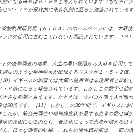
状態になる確率は８・９％と考えられています（ちなみにタ
合は22・７％が最終的に依存状態に至ると結論されていま
立薬物乱用研究所（ＮＩＤＡ）のホームページには、大麻使
ラッグの使用に進むことはないと明記されています。［８
ンドの疫学調査の結果、人生の早い段階から大麻を使用して
失調症のような精神障害が出現するリスクが１・５～２倍
［10］イギリスの調査では大麻の使用者は非使用者と比較
２・６倍になると報告されています。しかしこの数字は他
的小さな影響と言えます。たとえば、タバコを吸う人が吸
は20倍です。［11］ しかしこの30年間で、イギリスに
ましたが、統合失調症や精神病症状を呈する患者の数は減
神病の原因になるのなら、合法化によって患者が増えるは
せん。様々な調査の結果、これらの慢性精神病は、一部の