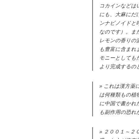
コカインなどは
にも、大麻にだ
ンナビノイドと
なのです）。ま
レモンの香りの
も豊富に含まれ
モニーとしても
より完成するの
これは漢方薬
は何種類もの植
に中国で書かれ
も副作用の恐れ
２００１～２