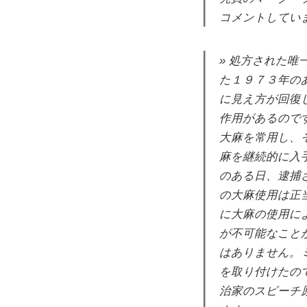
コメントしていま
処方された唯
た１９７３年の
に見え方が回復
作用があるので
大麻を常用し、
麻を継続的に入
のある日、逮捕
の大麻使用は正
に大麻の使用に
が不可能なこと
はありません。
を取り付けたの
治家のスピーチ