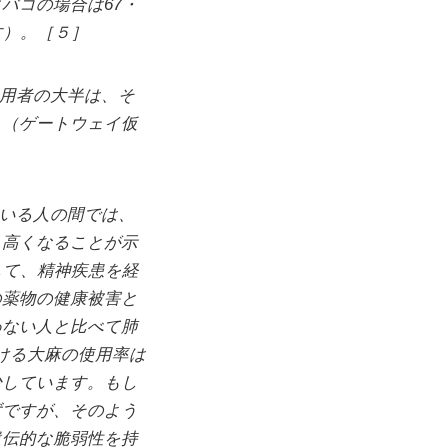
バコの場合は67・
す）。［５］
用者の大半は、そ
］（ゲートウェイ仮
いる人の間では、
、高くなることが示
して、精神疾患を経
の薬物の健康被害と
わない人と比べて肺
おける大麻の使用率は
少しています。もし
ずですが、そのよう
遺伝的な脆弱性を持