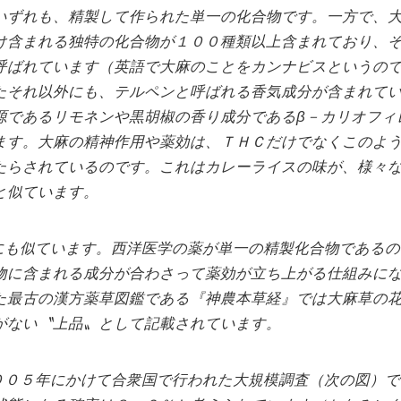
いずれも、精製して作られた単一の化合物です。一方で、
け含まれる独特の化合物が１００種類以上含まれており、
呼ばれています（英語で大麻のことをカンナビスというの
たそれ以外にも、テルペンと呼ばれる香気成分が含まれて
源であるリモネンや黒胡椒の香り成分であるβ－カリオフィ
ます。大麻の精神作用や薬効は、ＴＨＣだけでなくこのよ
たらされているのです。これはカレーライスの味が、様々
と似ています。
にも似ています。西洋医学の薬が単一の精製化合物であるの
物に含まれる成分が合わさって薬効が立ち上がる仕組みに
た最古の漢方薬草図鑑である『神農本草経』では大麻草の
がない〝上品〟として記載されています。
００５年にかけて合衆国で行われた大規模調査（次の図）で