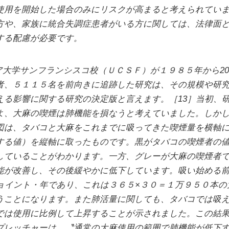
使用を開始した場合のみにリスクが高まると考えられてい
方や、家族に統合失調症患者がいる方に関しては、法律面
する配慮が必要です。
ア大学サンフランシスコ校（ＵＣＳＦ）が１９８５年から2
者、５１１５名を前向きに追跡した研究は、その規模や研
える影響に関する研究の決定版と言えます。［13］当初、
よ、大麻の喫煙は肺機能を損なうと考えていました。しか
図は、タバコと大麻をこれまでに吸ってきた喫煙量を横軸
する値）を縦軸に取ったものです。黒がタバコの喫煙者の
していることがわかります。一方、グレーが大麻の喫煙者
能が改善し、その後緩やかに低下しています。吸い始める
ジョイント・年であり、これは３６５×３０＝１万９５０本
うことになります。また肺活量に関しても、タバコでは吸
では使用に比例して上昇することが示されました。この結
プレッチャーは、〝通常の大麻使用の範囲で肺機能が低下