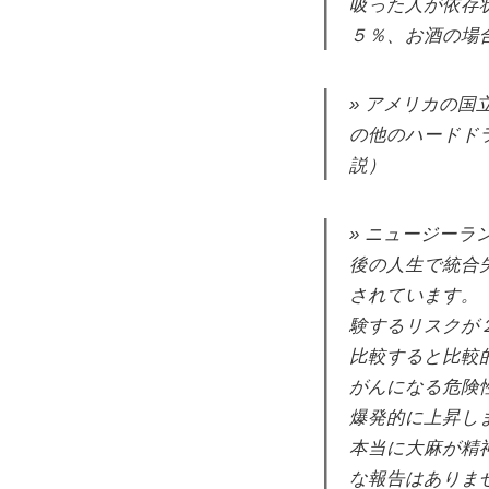
吸った人が依存
５％、お酒の場
アメリカの国
の他のハードド
説）
ニュージーラ
後の人生で統合
されています。
験するリスクが
比較すると比較
がんになる危険性
爆発的に上昇し
本当に大麻が精
な報告はありま