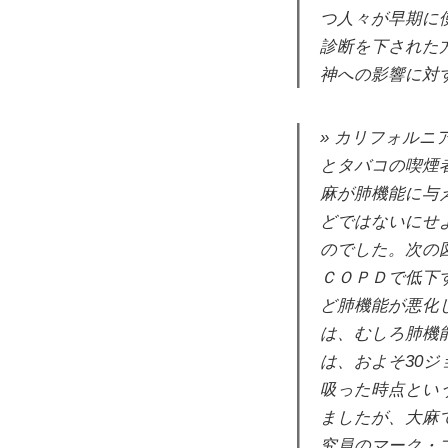
つ人々が早期に
診断を下された
神への影響に対
カリフォルニ
とタバコの喫煙
麻が肺機能に与
どではないにせ
のでした。次の
ＣＯＰＤで低下
ど肺機能が悪化
は、むしろ肺機
は、およそ30
吸った時点とい
ましたが、大麻
究員のマーク・