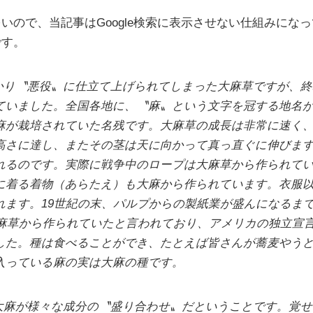
いので、当記事はGoogle検索に表示させない仕組みにな
です。
かり〝悪役〟に仕立て上げられてしまった大麻草ですが、終
ていました。全国各地に、〝麻〟という文字を冠する地名
麻が栽培されていた名残です。大麻草の成長は非常に速く
高さに達し、またその茎は天に向かって真っ直ぐに伸びま
れるのです。実際に戦争中のロープは大麻草から作られて
に着る着物（あらたえ）も大麻から作られています。衣服
れます。19世紀の末、パルプからの製紙業が盛んになるま
は大麻草から作られていたと言われており、アメリカの独立宣
した。種は食べることができ、たとえば皆さんが蕎麦やう
入っている麻の実は大麻の種です。
大麻が様々な成分の〝盛り合わせ〟だということです。覚せ