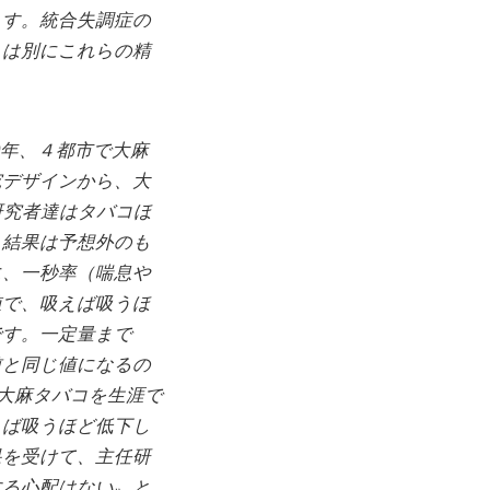
ます。統合失調症の
とは別にこれらの精
0年、４都市で大麻
究デザインから、大
研究者達はタバコほ
し結果は予想外のも
に、一秒率（喘息や
値で、吸えば吸うほ
です。一定量まで
前と同じ値になるの
の大麻タバコを生涯で
えば吸うほど低下し
果を受けて、主任研
する心配はない〟と