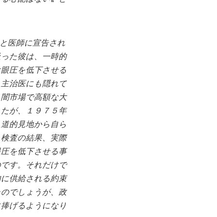
と医師に宣告され
吸った彼は、一時的
は眼圧を低下させる
、主治医にも隠れて
。闇市場で高額な大
したが、１９７５年
人道的見地から自ら
。検査の結果、実際
眼圧を低下させる事
のです。それだけで
的に供給される約束
たのでしょうが、政
に捧げるようになり