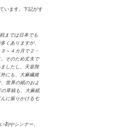
っています。下記がす
戦までは日本でも
が多くありますが、
、３～４カ月で２・
す。そのため丈夫で
いましたし、天皇陛
以外にも、大麻繊維
で、世界の紙のおよ
言の草稿も、大麻紙
どんに振りかける七
い剤やシンナー、