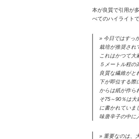
本が良質で引用が多
べてのハイライト
今日ではすっ
栽培が推奨され
これはかつて大
５メートル程の
良質な繊維がと
下が即位する際
からは紙が作ら
そ75～90％
に書かれていま
味唐辛子の中に
重要なのは、