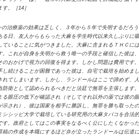
す。［14］
一の治療薬の効果は乏しく、３年から５年で失明するだろう
ある日、友人からもらった大麻を学生時代以来久しぶりに
していることに気がつきました。大麻に含まれるＴＨＣに
す。これが自身を失明から救う唯一の手段と確信した彼は
そのおかげで視力の回復を得ます。しかし問題は費用です
手し続けることが困難であった彼は、自宅で栽培を始めま
されてしまいます。しかし、ランドールはここで諦めず、
当防衛として認められるべきだと法廷で無罪を主張します
よる眼圧の低下が確認され（そしてそれ以外の薬では彼の
が示され）、彼は国家を相手に勝訴し、無罪を勝ち取った
ミシシッピ大学で栽培している研究用の大麻タバコを合法
です。政府としてはこの事実をなるべく公にしたくなかっ
原稿の作成を本職にするほど弁が立ったランドールは伝道