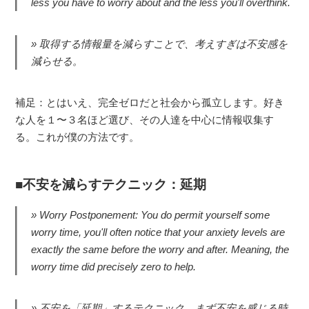
less you have to worry about and the less you'll overthink.
取得する情報量を減らすことで、考えすぎは不安感を
減らせる。
補足：とはいえ、完全ゼロだと社会から孤立します。好き
な人を１〜３名ほど選び、その人達を中心に情報収集す
る。これが僕の方法です。
不安を減らすテクニック：延期
Worry Postponement: You do permit yourself some
worry time, you'll often notice that your anxiety levels are
exactly the same before the worry and after. Meaning, the
worry time did precisely zero to help.
不安を「延期」するテクニック。まず不安を感じる時