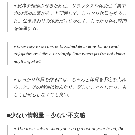
思考を転換させるために、リラックスや休憩は「集中
力の増加に繋がる」と理解して、しっかり休日を作るこ
と。仕事終わりの休憩だけじゃなく、しっかり休む時間
を確保する。
One way to so this is to schedule in time for fun and
enjoyable activities, or simply time when you're not doing
anything at all.
しっかり休日を作るには、ちゃんと休日を予定を入れ
ること。その時間は遊んだり、楽しいことをしたり、も
しくは何もしなくても良い。
少ない情報量 = 少ない不安感
The more information you can get out of your head, the