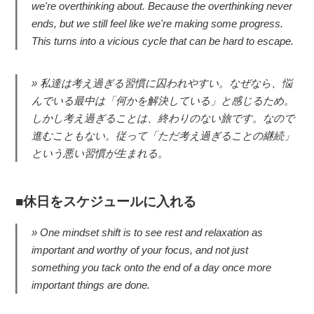
we're overthinking about. Because the overthinking never
ends, but we still feel like we're making some progress.
This turns into a vicious cycle that can be hard to escape.
私達は考え過ぎる習慣に囚われやすい。なぜなら、悩
んでいる最中は「何かを解決している」と感じるため。
しかし考え過ぎることは、終わりのない旅です。なので
進むこともない。従って「ただ考え過ぎることの継続」
という悪い習慣が生まれる。
休日をスケジュールに入れる
One mindset shift is to see rest and relaxation as
important and worthy of your focus, and not just
something you tack onto the end of a day once more
important things are done.