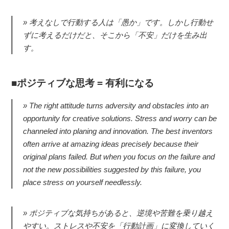
考えなしで行動する人は「愚か」です。しかし行動せ
ずに考えるだけだと、そこから「不安」だけを生み出
す。
ポジティブな思考 = 有利になる
The right attitude turns adversity and obstacles into an
opportunity for creative solutions. Stress and worry can be
channeled into planing and innovation. The best inventors
often arrive at amazing ideas precisely because their
original plans failed. But when you focus on the failure and
not the new possibilities suggested by this failure, you
place stress on yourself needlessly.
ポジティブな気持ちがあると、逆境や苦難を乗り越え
やすい。ストレスや不安を「行動計画」に変換していく