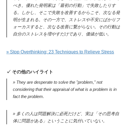
べき。優れた発明家は「最初の行動」で失敗したりす
る。しかし、そこで失敗を改善するからこそ、次なる発
明が生まれる。その一方で、ストレスや不安にばかりフ
ォーカスすると、次なる改善に繋がらない。その行動は
自分のストレスを増やすだけであり、価値が低い。
» Stop Overthinking: 23 Techniques to Relieve Stress
その他のハイライト
They are desperate to solve the "problem," not
considering that their appraisal of what is a problem is in
fact the problem.
多くの人は問題解決に必死だけど、実は「その思考自
体に問題がある」ということに気付いていない。