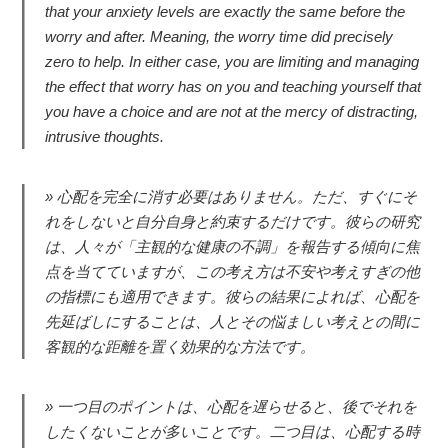
that your anxiety levels are exactly the same before the
worry and after. Meaning, the worry time did precisely
zero to help. In either case, you are limiting and managing
the effect that worry has on you and teaching yourself that
you have a choice and are not at the mercy of distracting,
intrusive thoughts.
心配を完全に消す必要はありません。ただ、すぐにそ
れをしないと自分自身と約束するだけです。彼らの研究
は、人々が「主観的な健康の不調」を報告する傾向に焦
点を当てていますが、この考え方は不安や考えすぎの他
の指標にも適用できます。彼らの結果によれば、心配を
先延ばしにすることは、人とその悩ましい考えとの間に
客観的な距離を置く効果的な方法です。
一つ目のポイントは、心配を遅らせると、後でそれを
したくないことが多いことです。二つ目は、心配する時