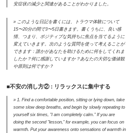
安症状の減少と関連があることがわかりました。
このような日記を書くには、トラウマ体験について
15〜20分の間で3〜5日書きます。書くうちに、良い感
情、つまり、ポジティブな気持ちに焦点を当てるように
変えていきます。次のような質問を使って考えることが
できます：誰かがあなたを助けるために何をしてくれま
したか？何に感謝していますか？あなたの大切な価値観
や原則は何ですか？
不安の消し方② : リラックスに集中する
1. Find a comfortable position, sitting or lying down, take
some slow deep breaths, and begin by slowly repeating to
yourself six times, "I am completely calm." If you are
doing the second "lesson," for example, you can focus on
warmth. Put your awareness onto sensations of warmth in