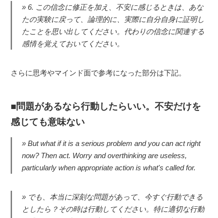
6. この信念に修正を加え、不安に感じるときは、あな
たの実験に戻って、論理的に、実際に自分自身に証明し
たことを思い出してください。代わりの信念に関連する
感情を覚えておいてください。
さらに思考やマインド面で参考になった部分は下記。
問題があるなら行動したらいい。不安だけを
感じても意味ない
But what if it is a serious problem and you can act right
now? Then act. Worry and overthinking are useless,
particularly when appropriate action is what's called for.
でも、本当に深刻な問題があって、今すぐ行動できる
としたら？その時は行動してください。特に適切な行動