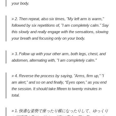
your body.
2. Then repeat, also six times, "My left arm is warm,"
followed by six repetitions of, "I am completely calm." Say
this slowly and really engage with the sensations, slowing
your breath and focusing only on your body.
3. Follow up with your other arm, both legs, chest, and
abdomen, alternating with, "I am completely calm.”
4. Reverse the process by saying, "Arms, firm up," "I
am alert," and so on and finally, “Eyes open," as you end
the session. It should take fifteen to twenty minutes in
total.
1. 快適な姿勢で座ったり横になったりして、ゆっくり