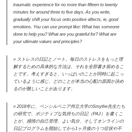
traumatic experience for no more than fifteen to twenty
minutes for around three to five days. As you write,
gradually shift your focus onto positive aftects, ie, good
emotions. You can use prompt like: What has someone
done to help you? What are you grateful for? What are
your ultimate values and principles?
ストレスの日記とノート。毎日のストレスをもっと理
解するための具体的な方法は、それを全部書き留めるこ
とです。考えすぎると、いっぱいのことが同時に起こっ
ているように感じ、どのことが本当の心配の原因か決め
るのが難しいことがあります。
2018年に、ペンシルベニア州立大学のSmythe先生たち
の研究で、ポジティブな気持ちの日記（PAJ）を書くこ
とが、感情の自己管理、よい気分、そしてオンラインの
日記プログラムを開始してから1ヶ月後のうつ症状や不