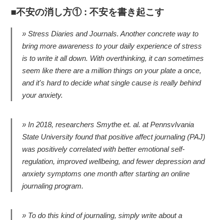
不安の消し方① : 不安を書き起こす
Stress Diaries and Journals. Another concrete way to
bring more awareness to your daily experience of stress
is to write it all down. With overthinking, it can sometimes
seem like there are a million things on your plate a once,
and it's hard to decide what single cause is really behind
your anxiety.
In 2018, researchers Smythe et. al. at PennsvIvania
State University found that positive affect journaling (PAJ)
was positively correlated with better emotional self-
regulation, improved wellbeing, and fewer depression and
anxiety symptoms one month after starting an online
journaling program.
To do this kind of journaling, simply write about a