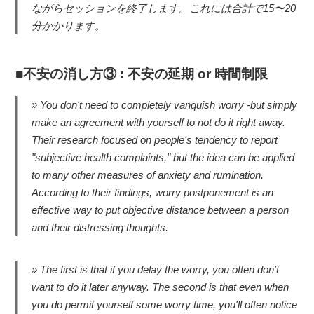
ながらセッションを終了します。これには合計で15〜20
分かかります。
不安の消し方③ : 不安の延期 or 時間制限
You don't need to completely vanquish worry -but simply
make an agreement with yourself to not do it right away.
Their research focused on people's tendency to report
"subjective health complaints," but the idea can be applied
to many other measures of anxiety and rumination.
According to their findings, worry postponement is an
effective way to put objective distance between a person
and their distressing thoughts.
The first is that if you delay the worry, you often don't
want to do it later anyway. The second is that even when
you do permit yourself some worry time, you'll often notice