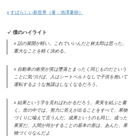
» すばらしい新世界（著：池澤夏樹）
僕のハイライト
話の展開が軽い。これでいいんだと林太郎は思った。
重大なことを軽く決める。
自動車の衝突が実は墜落とまったく同じものだという
ことに気づけば、人はシートベルトなしで子供を抱いて
運転するような無謀はしなくなるだろう。
結果という字を見ればわかるだろう。果実を結ぶと書
く。世の中では、努力に答えが出ることをすべて、果物
づくりに喩えて言うんだ。成果というのも同じ。成った
果実だ。人間が何かすることの基本の形は、あんた、果
物づくりなんだよ