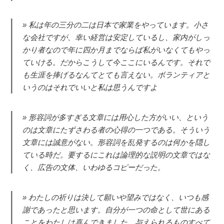
私は年の三分の二は日本で家業をやっています。小さ
な会社ですが、幸い経営は安定しているし、家内がしっ
かり者なので年に四か月までならば私がいなくてもやっ
ていける。だからこうして今ここにいるんです。それで
も生涯を捧げるなんてとても言えない。ボランティアと
いうのはそれでいいと私は思うんですよ
形容詞が多すぎる文章には用心した方がいい、という
のは文章にたずさわる者の心得の一つである。そういう
文章には誠意がない。形容詞を乱発するのは何かを隠し
ている時だ。要するにこれは論理的な説明の文章ではな
く、広告の文体、いわゆるコピーだった。
わたしの祈りは決して願いや望みではなく、いつも感
謝であったと思います。自分が一つの命として世にある
ことをわたしは喜んできました。与えられるものすべて