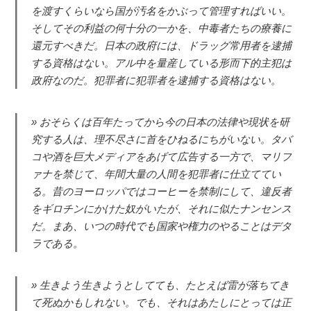
を渡すくらいなら国が汚名をかぶって管理すればいい。
そしてその利益の何十分の一かを、中毒者たちの療養に
還元すべきだ。日本の政府には、ドラッグ常用者を逮捕
する資格はない。アル中を量産している形而下的主犯は
政府なのだ。犯罪者に犯罪者を逮捕する資格はない。
おそらくは百年たってから今の日本の法律や現状を研
究する人は、理不尽さに首をひねるにちがいない。タバ
コや酒を巨大メディアをあげて広告する一方で、マリフ
ァナを禁じて、年間大量の人間を犯罪者に仕立ててい
る。昔のヨーロッパではコーヒーを禁制にして、違反者
をギロチンにかけた奴がいたが、それに似たナンセンス
だ。まあ、いつの時代でも国家や権力のやることはデタ
ラである。
生きよう生きようとしてても、たとえば雷が落ちてき
て死ぬかもしれない。でも、それはあたしにとっては正