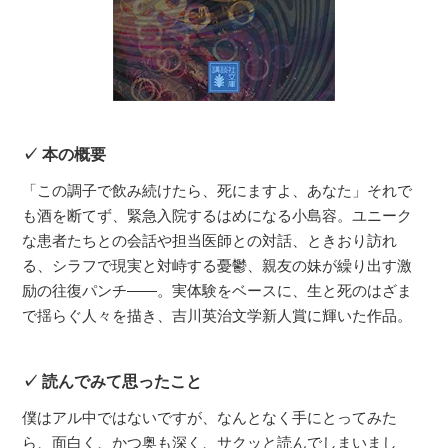
本の概要
「この調子で飲み続けたら、死にますよ、あなた」それで
も酒を断てず、緊急入院するはめになる小島容。ユニーク
な患者たちとの会話や担当医師との対話、ときおり訪れ
る、シラフで現実と対峙する憂鬱、親友の妹が繰り出す激
励の往復パンチ――。実体験をベースに、生と死のはざま
で揺らぐ人々を描き、吉川英治文学新人賞に輝いた作品。
読んでみて思ったこと
僕はアル中ではないですが、なんとなく手にとってみた
ら、面白く、かつ奥も深く、サクッと読んでしまいまし