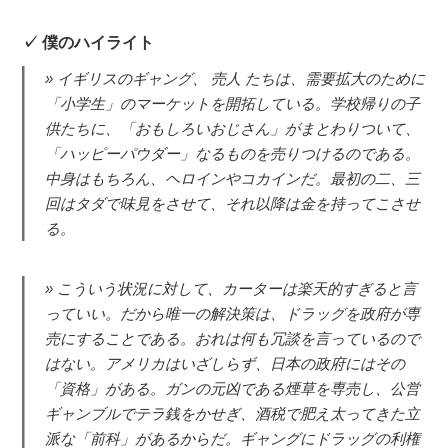
僕のハイライト
イギリスのギャング、 売人 たちは、需要拡大のために
「小学生」のマーケットを開拓している。学校帰りの子
供たちに、「おもしろいおじさん」がまとわりついて、
「ハッピーパウダー」なるものを売りつけるのである。
中身はもちろん、ヘロインやコカインだ。最初の二、三
回はタダで味見をさせて、それ以降は金を持ってこさせ
る。
こういう状況に対して、カーターは楽天的すぎると言
っていい。だから唯一の解決策は、ドラッグを政府が専
売にすることである。おれは何も冗談を言っているので
はない。アメリカはいざしらず、日本の政府にはその
「資格」がある。ガンの元凶である煙草を専売し、公営
ギャンブルでテラ銭をかせぎ、酒税で肥え太ってきた立
派な「前科」があるからだ。ギャングにドラッグの利権