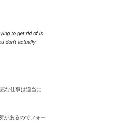
ying to get rid of is
u don't actually
退屈な仕事は適当に
所があるのでフォー