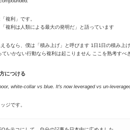
s compounded.
は「複利」です。
も「複利は人類による最大の発明だ」と語っています
えるなら、僕は「積み上げ」と呼びます 1日1日の積み上
っていかない行動なら複利は起こりません ここを熟考すべ
方につける
poor, white-collar vs blue. It's now leveraged vs un-leverage
レッジです。
eのSEOをテコにして、自分の記事を日本中に広めました。