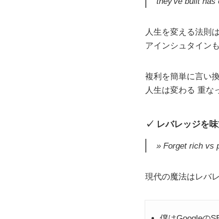
they've built ha
人生を変える法則
アインシュタイン
複利を簡単に言い換
人生は変わる 重な
レバレッジを味
Forget rich vs 
現代の魔法はレバ
僕はGoogl