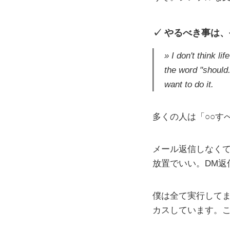
やるべき事は、
I don't think li
the word "should
want to do it.
多くの人は「○○す
メール返信しなくて
放置でいい。DM返
僕は全て実行して
カスしています。