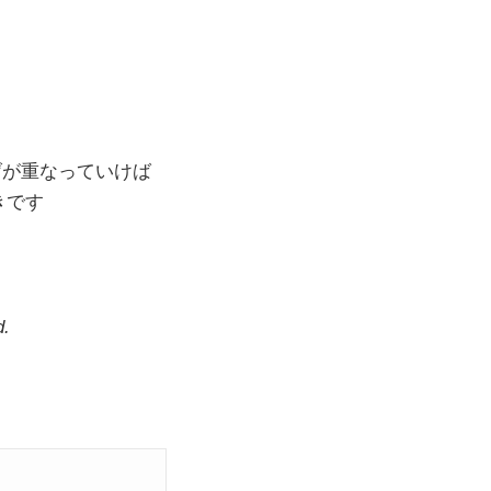
げが重なっていけば
きです
d.