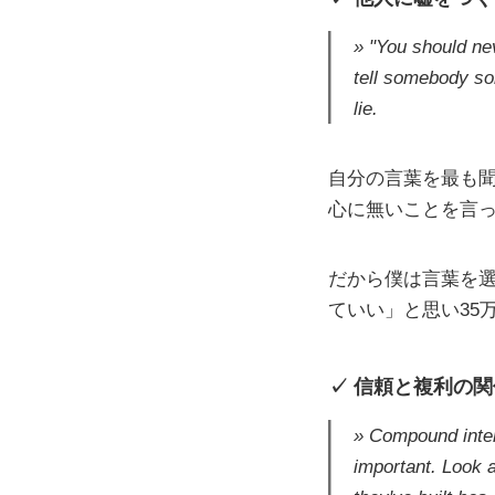
"You should nev
tell somebody som
lie.
自分の言葉を最も
心に無いことを言
だから僕は言葉を
ていい」と思い35
信頼と複利の関
Compound inter
important. Look a