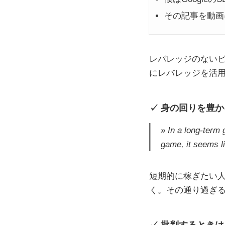
その記事を動画
レバレッジのない
にレバレッジを活
身の回りを豊か
In a long-term 
game, it seems l
短期的に稼ぎたい
く。その通り過ぎ