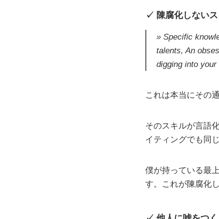
陳腐化しないス
Specific knowle
talents, An obses
digging into your
これは本当にその
そのスキルが言語
イティングでも同
僕が持っている最上
す。これが陳腐化
他人に嘘をつく