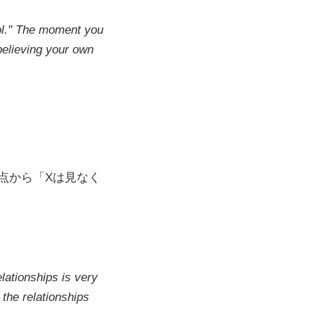
ool." The moment you
believing your own
点から「Xは見なく
ationships is very
 the relationships