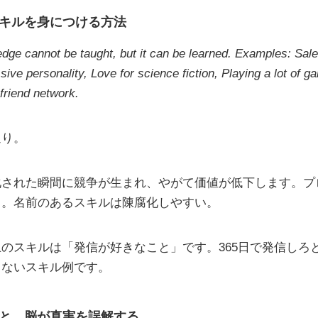
キルを身につける方法
dge cannot be taught, but it can be learned. Examples: Sale
sive personality, Love for science fiction, Playing a lot of 
 friend network.
通り。
化された瞬間に競争が生まれ、やがて価値が低下します。プ
じ。名前のあるスキルは陳腐化しやすい。
のスキルは「発信が好きなこと」です。365日で発信しろ
しないスキル例です。
と、脳が真実を誤解する