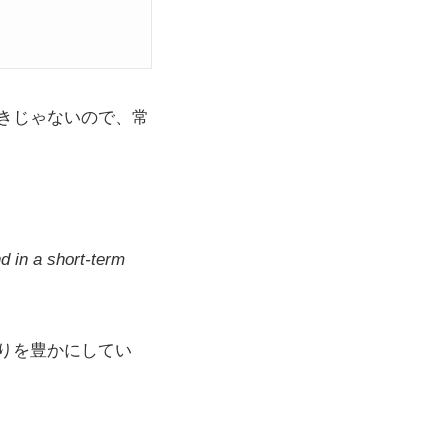
。
きじゃないので、常
d in a short-term
りを豊かにしてい