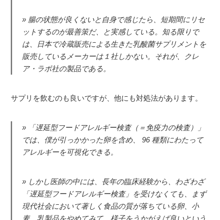
腸の状態が良くないと自身で感じたら、短期間にリセ
ットするのが最善策だ、と実感している。知る限りで
は、日本で冷蔵販売による生きた乳酸菌サプリメントを
販売しているメーカーは１社しかない。それが、クレ
ア・ラボ社の製品である。
サプリを飲むのも良いですが、他にも対処法があります。
「遅延型フードアレルギー検査（＝免疫力の検査）」
では、僕が引っかかった卵を含め、 96 種類にわたって
アレルギーを可視化できる。
しかし医師の中には、長年の臨床経験から、わざわざ
「遅延型フードアレルギー検査」を受けなくても、まず
現代社会において著しく食品の質が落ちている卵、小
麦、乳製品をやめてみて、様子をうかがえば良いという