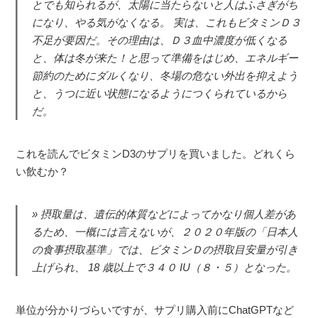
とでも知られるが、太陽に当たらないと人はふさぎがち
になり、やる気がなくなる。 実は、これもビタミンＤ３
不足が要因だ。その理由は、Ｄ３血中濃度が低くなる
と、体は冬が来た！と思って準備をはじめ、エネルギー
節約のためにダルくなり、冬場の危ない外出を抑えよう
と、うつに近い状態になるようにつくられているから
だ。
これを読んでビタミンD3のサプリを買いました。どれくら
い飲むか？
摂取量は、遺伝的体質などによってかなり個人差があ
るため、一概には言えないが、２０２０年版の「日本人
の食事摂取基準」では、ビタミンＤの摂取目安量が引き
上げられ、 18 歳以上で３４０ IU（８・５）となった。
単位が分かりづらいですが、サプリ購入前にChatGPTなど