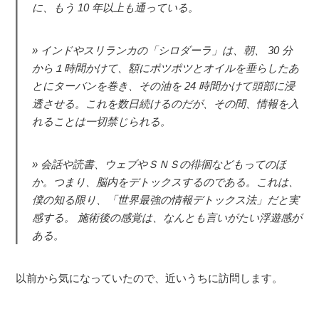
に、もう 10 年以上も通っている。
インドやスリランカの「シロダーラ」は、朝、 30 分
から１時間かけて、額にポツポツとオイルを垂らしたあ
とにターバンを巻き、その油を 24 時間かけて頭部に浸
透させる。これを数日続けるのだが、その間、情報を入
れることは一切禁じられる。
会話や読書、ウェブやＳＮＳの徘徊などもってのほ
か。つまり、脳内をデトックスするのである。これは、
僕の知る限り、「世界最強の情報デトックス法」だと実
感する。 施術後の感覚は、なんとも言いがたい浮遊感が
ある。
以前から気になっていたので、近いうちに訪問します。