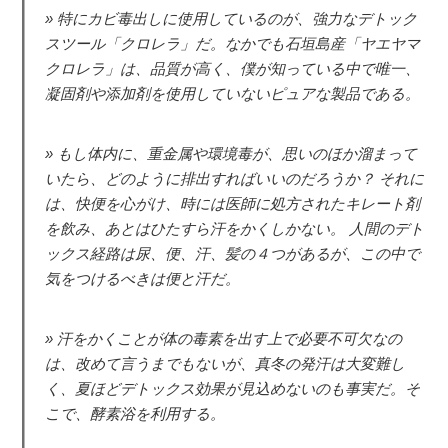
特にカビ毒出しに使用しているのが、強力なデトック
スツール「クロレラ」だ。なかでも石垣島産「ヤエヤマ
クロレラ」は、品質が高く、僕が知っている中で唯一、
凝固剤や添加剤を使用していないピュアな製品である。
もし体内に、重金属や環境毒が、思いのほか溜まって
いたら、どのように排出すればいいのだろうか？ それに
は、快便を心がけ、時には医師に処方されたキレート剤
を飲み、あとはひたすら汗をかくしかない。 人間のデト
ックス経路は尿、便、汗、髪の４つがあるが、この中で
気をつけるべきは便と汗だ。
汗をかくことが体の毒素を出す上で必要不可欠なの
は、改めて言うまでもないが、真冬の発汗は大変難し
く、夏ほどデトックス効果が見込めないのも事実だ。そ
こで、酵素浴を利用する。