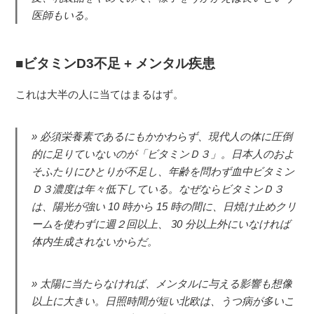
医師もいる。
ビタミンD3不足 + メンタル疾患
これは大半の人に当てはまるはず。
必須栄養素であるにもかかわらず、現代人の体に圧倒
的に足りていないのが「ビタミンＤ３」。日本人のおよ
そふたりにひとりが不足し、年齢を問わず血中ビタミン
Ｄ３濃度は年々低下している。なぜならビタミンＤ３
は、陽光が強い 10 時から 15 時の間に、日焼け止めクリ
ームを使わずに週２回以上、 30 分以上外にいなければ
体内生成されないからだ。
太陽に当たらなければ、メンタルに与える影響も想像
以上に大きい。日照時間が短い北欧は、うつ病が多いこ