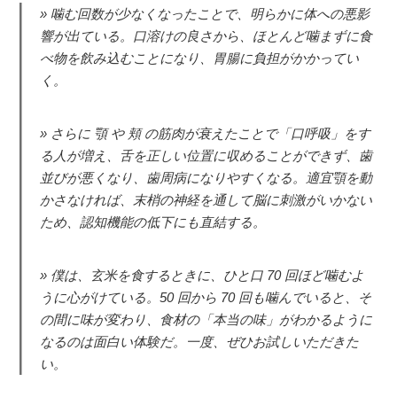
噛む回数が少なくなったことで、明らかに体への悪影
響が出ている。口溶けの良さから、ほとんど噛まずに食
べ物を飲み込むことになり、胃腸に負担がかかってい
く。
さらに 顎 や 頬 の筋肉が衰えたことで「口呼吸」をす
る人が増え、舌を正しい位置に収めることができず、歯
並びが悪くなり、歯周病になりやすくなる。適宜顎を動
かさなければ、末梢の神経を通して脳に刺激がいかない
ため、認知機能の低下にも直結する。
僕は、玄米を食するときに、ひと口 70 回ほど噛むよ
うに心がけている。50 回から 70 回も噛んでいると、そ
の間に味が変わり、食材の「本当の味」がわかるように
なるのは面白い体験だ。一度、ぜひお試しいただきた
い。