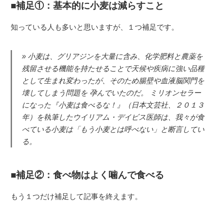
補足①：基本的に小麦は減らすこと
知っている人も多いと思いますが、１つ補足です。
小麦は、グリアジンを大量に含み、化学肥料と農薬を
残留させる機能を持たせることで天候や疾病に強い品種
として生まれ変わったが、そのため腸壁や血液脳関門を
壊してしまう問題を 孕んでいたのだ。 ミリオンセラー
になった『小麦は食べるな！』（日本文芸社、２０１３
年）を執筆したウイリアム・デイビス医師は、我々が食
べている小麦は「もう小麦とは呼べない」と断言してい
る。
補足②：食べ物はよく噛んで食べる
もう１つだけ補足して記事を終えます。