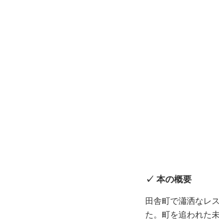
本の概要
田舎町で瀟洒なレ
た。町を追われた