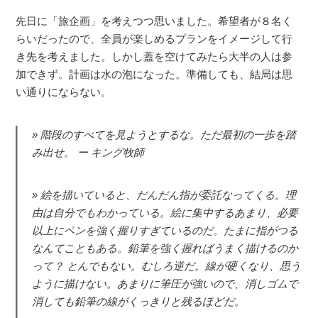
先日に「旅企画」を考えつつ思いました。希望者が８名く
らいだったので、全員が楽しめるプランをイメージして行
き先を考えました。しかし蓋を空けてみたら大半の人は参
加できず。計画は水の泡になった。準備しても、結局は思
い通りにならない。
階段のすべてを見ようとするな。ただ最初の一歩を踏
み出せ。 ー キング牧師
絵を描いていると、だんだん指が委託なってくる。理
由は自分でもわかっている。絵に集中するあまり、必要
以上にペンを強く握りすぎているのだ。たまに指がつる
なんてこともある。鉛筆を強く握ればうまく描けるのか
って？ とんでもない。むしろ逆だ。線が硬くなり、思う
ように描けない。あまりに筆圧が強いので、消しゴムで
消しても鉛筆の線がくっきりと残るほどだ。