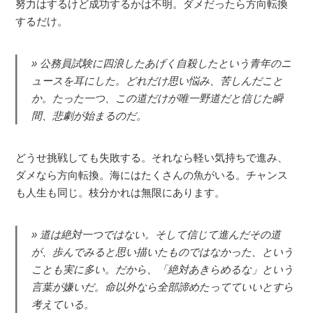
努力はするけど成功するかは不明。ダメだったら方向転換
するだけ。
公務員試験に四浪したあげく自殺したという青年のニ
ュースを耳にした。どれだけ思い悩み、苦しんだこと
か。たった一つ、この道だけが唯一野道だと信じた瞬
間、悲劇が始まるのだ。
どうせ挑戦しても失敗する。それなら軽い気持ちで進み、
ダメなら方向転換。海にはたくさんの魚がいる。チャンス
も人生も同じ。枝分かれは無限にあります。
道は絶対一つではない。そして信じて進んだその道
が、歩んでみると思い描いたものではなかった、という
ことも実に多い。だから、「絶対あきらめるな」という
言葉が嫌いだ。命以外なら全部諦めたってていいとすら
考えている。