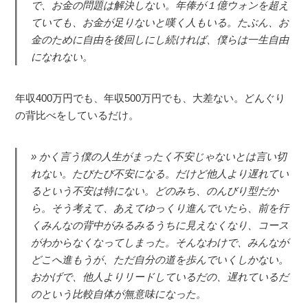
で、お金の問題は解決しない。年俸が１億ウォンを超え
ていても、お金が足りないと嘆く人もいる。たぶん、お
金のために自由を後回しにし続ければ、僕らは一生自由
になれない。
年収400万円でも、年収500万円でも、大差ない。どんぐり
の背比べをしているだけ。
かく言う僕の人生がまったく不安じゃないとは言い切
れない。たびたび不安になる。だけど他人より遅れてい
るという不安は特にない。どのみち、のんびり型だか
ら。そう考えて、あえてゆっくり進んでいたら、前を行
くみんなの背中がみるみるうちに見えなくなり、コース
がわからなくなってしまった。そんなわけで、みんなが
どこへ進もうが、ただ自分の道を歩んでいくしかない。
おかげで、他人よりリードしているだの、遅れているだ
のという比較自体が無意味になった。