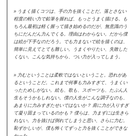
うまく描くコツは、手の力を抜くことだ。落とさない
程度の軽い力で鉛筆を握れば、もっとうまく描ける。も
ちろん最初は軽く握って描き始めるのだが、無意識のう
ちにだんだん力んでくる。理由はわからない。だから僕
は絵が下手なのだろう。でも力まないで絵を描くのは、
簡単に見えてとても難しい。うまくやりたい、失敗した
くない。こんな気持ちから、つい力が入ってしまう。
力むということは柔軟ではないということ。恐れがあ
るということだ。これまで何事も力みすぎて、うまくい
ったためしがない。絵も、歌も、スポーツも、たぶん人
生もそうかもしれない。僕の人生がこんな調子なのも、
あまりに力みすぎたせいではないか？ 肩に力が入りすぎ
て凝り固まっているのかも？ 僕らは、力まずには生きら
れない。力を抜けば倒れてしまうと思い、さらに力む。
恥ずかしいが、僕も怖くてずっと力を抜くことができな
かった。