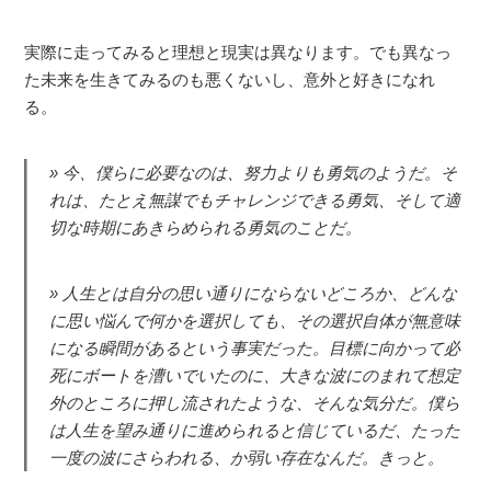
実際に走ってみると理想と現実は異なります。でも異なっ
た未来を生きてみるのも悪くないし、意外と好きになれ
る。
今、僕らに必要なのは、努力よりも勇気のようだ。そ
れは、たとえ無謀でもチャレンジできる勇気、そして適
切な時期にあきらめられる勇気のことだ。
人生とは自分の思い通りにならないどころか、どんな
に思い悩んで何かを選択しても、その選択自体が無意味
になる瞬間があるという事実だった。目標に向かって必
死にボートを漕いでいたのに、大きな波にのまれて想定
外のところに押し流されたような、そんな気分だ。僕ら
は人生を望み通りに進められると信じているだ、たった
一度の波にさらわれる、か弱い存在なんだ。きっと。