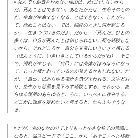
死んでも創造をやめない理由は、死にはしないから
だ。死ぬことはできない。あなたがたは、生命そのもの
だ。生命が生命でなくなることはできない。したがっ
て、死ぬことはない。では、臨終のときに何が起こる
か……生きつづけるのだよ。だから、「死んだ」ひとの
多くは、自分が死んだとは信じられない。死を経験しな
いから。それどころか、自分を非常にいきいきと感じる
（ほんとうに、いきいきとしているからだがね）。そこ
で、混乱が生じる。「自己」には身体がぼろぼろになっ
て、じっと横たわっているのが見えるかもしれない。だ
が、「自己」はあらゆる場所を飛びまわれる。文字どお
り、空中から部屋を見下ろす経験もする。それから、あ
らゆる場所のあらゆるところに、いっぺんに存在する。
どこかに視点を定めたいと考えると、たちまちそうな
る。
だが、岩のなかの分子よりもっと小さな粒子の意識に
なると、猛スピードで「ここ」から「あそこ」へと移動