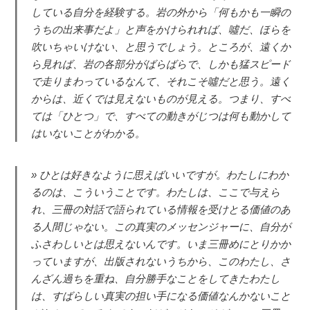
している自分を経験する。岩の外から「何もかも一瞬の
うちの出来事だよ」と声をかけられれば、噓だ、ほらを
吹いちゃいけない、と思うでしょう。ところが、遠くか
ら見れば、岩の各部分がばらばらで、しかも猛スピード
で走りまわっているなんて、それこそ噓だと思う。遠く
からは、近くでは見えないものが見える。つまり、すべ
ては「ひとつ」で、すべての動きがじつは何も動かして
はいないことがわかる。
ひとは好きなように思えばいいですが。わたしにわか
るのは、こういうことです。わたしは、ここで与えら
れ、三冊の対話で語られている情報を受けとる価値のあ
る人間じゃない。この真実のメッセンジャーに、自分が
ふさわしいとは思えないんです。いま三冊めにとりかか
っていますが、出版されないうちから、このわたし、さ
んざん過ちを重ね、自分勝手なことをしてきたわたし
は、すばらしい真実の担い手になる価値なんかないこと