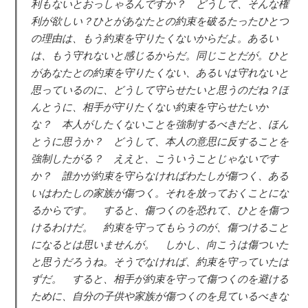
利もないとおっしゃるんですか？ どうして、そんな権
利が欲しい？ひとがあなたとの約束を破るたったひとつ
の理由は、もう約束を守りたくないからだよ。あるい
は、もう守れないと感じるからだ。同じことだが。ひと
があなたとの約束を守りたくない、あるいは守れないと
思っているのに、どうして守らせたいと思うのだね？ほ
んとうに、相手が守りたくない約束を守らせたいか
な？ 本人がしたくないことを強制するべきだと、ほん
とうに思うか？ どうして、本人の意思に反することを
強制したがる？ ええと、こういうことじゃないです
か？ 誰かが約束を守らなければわたしが傷つく、ある
いはわたしの家族が傷つく。それを放っておくことにな
るからです。 すると、傷つくのを恐れて、ひとを傷つ
けるわけだ。 約束を守ってもらうのが、傷つけること
になるとは思いませんが。 しかし、向こうは傷ついた
と思うだろうね。そうでなければ、約束を守っていたは
ずだ。 すると、相手が約束を守って傷つくのを避ける
ために、自分の子供や家族が傷つくのを見ているべきな