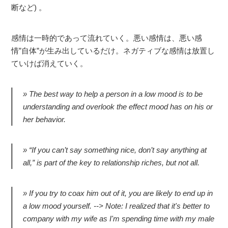
断など) 。
感情は一時的であって流れていく。悪い感情は、悪い感
情”自体”が生み出しているだけ。ネガティブな感情は放置し
ていけば消えていく。
The best way to help a person in a low mood is to be
understanding and overlook the effect mood has on his or
her behavior.
“If you can’t say something nice, don’t say anything at
all,” is part of the key to relationship riches, but not all.
If you try to coax him out of it, you are likely to end up in
a low mood yourself. --> Note: I realized that it's better to
company with my wife as I'm spending time with my male