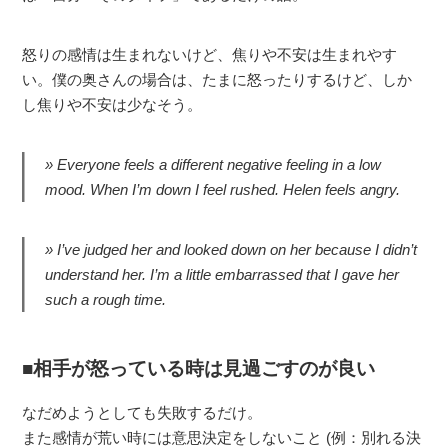
怒りの感情は生まれないけど、焦りや不安は生まれやす
い。僕の奥さんの場合は、たまに怒ったりするけど、しか
し焦りや不安は少なそう。
Everyone feels a different negative feeling in a low
mood. When I’m down I feel rushed. Helen feels angry.
I’ve judged her and looked down on her because I didn’t
understand her. I’m a little embarrassed that I gave her
such a rough time.
相手が怒っている時は見過ごすのが良い
なだめようとしても失敗するだけ。
また感情が荒い時には意思決定をしないこと (例：別れる決