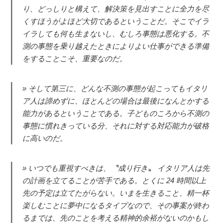
り、どっしりと構えて、解決策を見出すことに全力を尽
くすほうがよほど大切であるということだ。そこでイラ
イラしても何も生まないし、むしろ事態は悪化する。不
測の事態を乗り越えたときによりよい仕事ができる準備
をすることこそ、重要なのだ。
そして第三に、どんな不測の事態が起こってもイタリ
ア人は諦めずに、ほとんどの場合は最後になんとかする
能力があるということである。子どものころから不測の
事態に慣れきっている分、それに対する対応能力が破格
に高いのだ。
いつでも重視すべきは、〝成り行き〟 イタリア人は先
の計画を立てることが苦手である。とくに 24 時間以上
先の予定は立てたがらない。いまを生きること、精一杯
楽しむことに夢中になるタイプなので、その事案が終わ
るまでは、先のことを考える精神的余裕がないのかもし