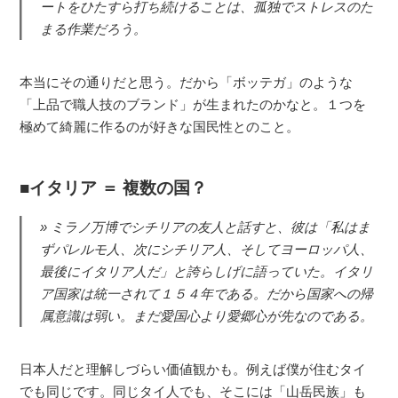
ートをひたすら打ち続けることは、孤独でストレスのた
まる作業だろう。
本当にその通りだと思う。だから「ボッテガ」のような
「上品で職人技のブランド」が生まれたのかなと。１つを
極めて綺麗に作るのが好きな国民性とのこと。
イタリア ＝ 複数の国？
ミラノ万博でシチリアの友人と話すと、彼は「私はま
ずパレルモ人、次にシチリア人、そしてヨーロッパ人、
最後にイタリア人だ」と誇らしげに語っていた。イタリ
ア国家は統一されて１５４年である。だから国家への帰
属意識は弱い。まだ愛国心より愛郷心が先なのである。
日本人だと理解しづらい価値観かも。例えば僕が住むタイ
でも同じです。同じタイ人でも、そこには「山岳民族」も