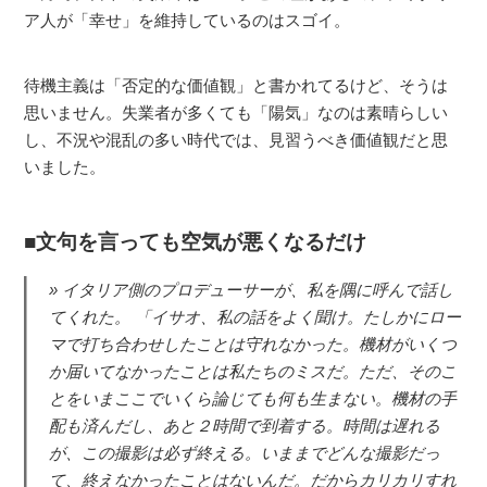
ア人が「幸せ」を維持しているのはスゴイ。
待機主義は「否定的な価値観」と書かれてるけど、そうは
思いません。失業者が多くても「陽気」なのは素晴らしい
し、不況や混乱の多い時代では、見習うべき価値観だと思
いました。
文句を言っても空気が悪くなるだけ
イタリア側のプロデューサーが、私を隅に呼んで話し
てくれた。 「イサオ、私の話をよく聞け。たしかにロー
マで打ち合わせしたことは守れなかった。機材がいくつ
か届いてなかったことは私たちのミスだ。ただ、そのこ
とをいまここでいくら論じても何も生まない。機材の手
配も済んだし、あと２時間で到着する。時間は遅れる
が、この撮影は必ず終える。いままでどんな撮影だっ
て、終えなかったことはないんだ。だからカリカリすれ