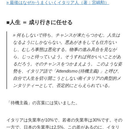
» 最後はなぜかうまくいくイタリア人（著：宮嶋勲）
人生 ＝ 成り行きに任せる
何もしないで待ち、チャンスが来たらつかむ。人生は
なるようにしかならない。悪あがきをしても仕方ない
し、むしろ事態は悪化する。物事の進み具合を見なが
ら、じっと待っていよう。そうすれば何かいいことがあ
るだろう。そのチャンスをつかまえよう。 このような姿
勢を、イタリア語で「Attendismo (待機主義) 」と呼び、
自分で人生を切り開こうとしない南イタリアの典型的メ
ンタリティーとして、否定的にとらえられている。
「待機主義」の言葉には笑いました。
イタリアは失業率が10%で、若者の失業率は30%です。その
一方で、日本の失業率は2.5%。この差があるのに、イタリ