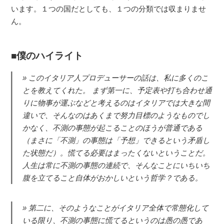
います。１つの国だとしても、１つの分類では収まりませ
ん。
僕のハイライト
このイタリア人プロデューサーの話は、私に多くのこ
とを教えてくれた。 まず第一に、予定表や打ち合わせ通
りに物事が運ぶなどと考えるのはイタリアでは大きな間
違いで、そんなのはあくまで努力目標のようなものでし
かなく、不測の事態が起こることのほうが普通である
（まさに「不測」の事態は「予想」できるという矛盾し
た状態だ）。慌てる必要はまったくないということだ。
人生は常に不測の事態の連続で、そんなことにいちいち
腹を立てること自体がおかしいという哲学？である。
第二に、そのようなことがイタリア全体で常態化して
いる限り、不測の事態に慌てるというのは愚の愚であ