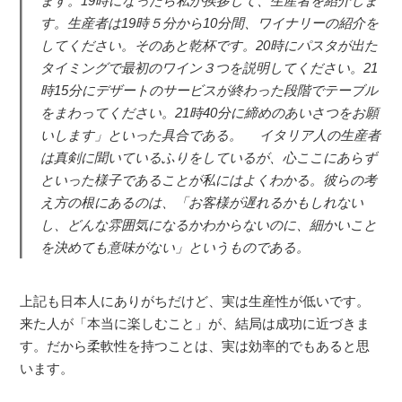
ます。19時になったら私が挨拶して、生産者を紹介しま
す。生産者は19時５分から10分間、ワイナリーの紹介を
してください。そのあと乾杯です。20時にパスタが出た
タイミングで最初のワイン３つを説明してください。21
時15分にデザートのサービスが終わった段階でテーブル
をまわってください。21時40分に締めのあいさつをお願
いします」といった具合である。 イタリア人の生産者
は真剣に聞いているふりをしているが、心ここにあらず
といった様子であることが私にはよくわかる。彼らの考
え方の根にあるのは、「お客様が遅れるかもしれない
し、どんな雰囲気になるかわからないのに、細かいこと
を決めても意味がない」というものである。
上記も日本人にありがちだけど、実は生産性が低いです。
来た人が「本当に楽しむこと」が、結局は成功に近づきま
す。だから柔軟性を持つことは、実は効率的でもあると思
います。