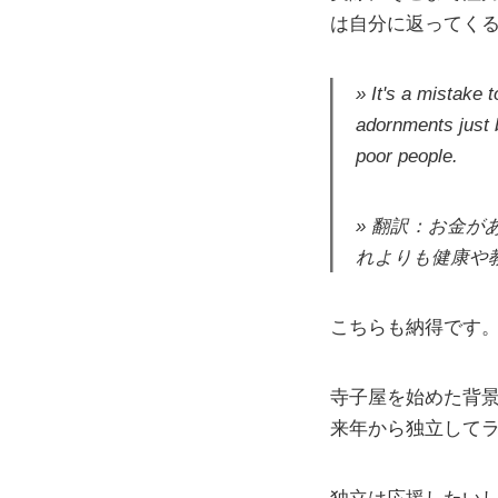
は自分に返ってく
It's a mistake t
adornments just 
poor people.
翻訳：お金が
れよりも健康や
こちらも納得です
寺子屋を始めた背
来年から独立して