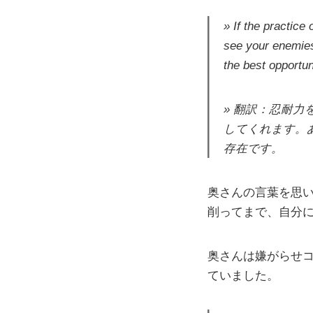
If the practice
see your enemies
the best opportun
翻訳：忍耐力
してくれます。
存在です。
奥さんの言葉を思
削ってまで、自分
奥さんは嫌がらせ
ていました。