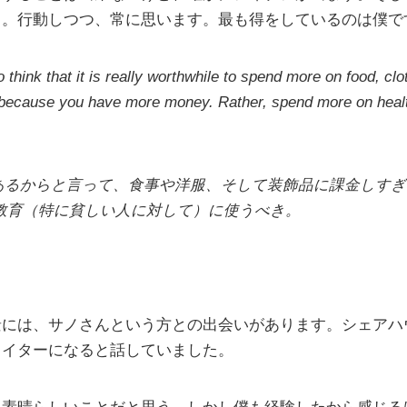
る。行動しつつ、常に思います。最も得をしているのは僕で
o think that it is really worthwhile to spend more on food, clo
because you have more money. Rather, spend more on healt
あるからと言って、食事や洋服、そして装飾品に課金しすぎ
教育（特に貧しい人に対して）に使うべき。
。
景には、サノさんという方との出会いがあります。シェアハ
ライターになると話していました。