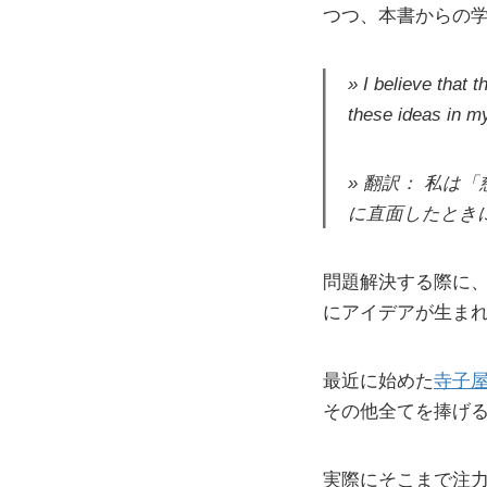
つつ、本書からの
I believe that 
these ideas in my
翻訳： 私は
に直面したとき
問題解決する際に、
にアイデアが生ま
最近に始めた
寺子
その他全てを捧げ
実際にそこまで注