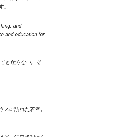
す。
thing, and
h and education for
ても仕方ない。そ
ウスに訪れた若者。