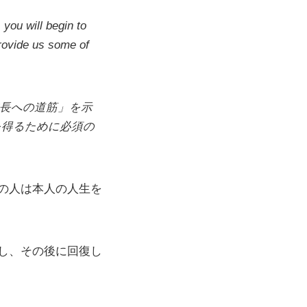
you will begin to
provide us some of
長への道筋」を示
を得るために必須の
の人は本人の人生を
し、その後に回復し