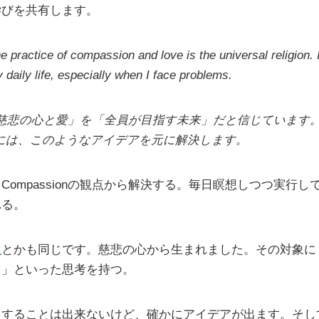
学びを共有します。
the practice of compassion and love is the universal religion. 
 daily life, especially when I face problems.
「慈悲の心と愛」を「全員が目指す未来」だと信じています
には、このようなアイデアを元に解決します。
Compassionの観点から解決する。毎日瞑想しつつ実行
れる。
屋
とかも同じです。慈悲の心から生まれました。その対象に
る」といった思考を持つ。
力することは出来ないけど、確かにアイデアが出ます。そし