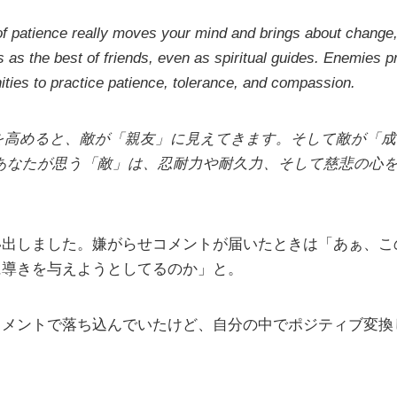
 of patience really moves your mind and brings about change, 
 as the best of friends, even as spiritual guides. Enemies 
ities to practice patience, tolerance, and compassion.
を高めると、敵が「親友」に見えてきます。そして敵が「成
あなたが思う「敵」は、忍耐力や耐久力、そして慈悲の心
い出しました。嫌がらせコメントが届いたときは「あぁ、こ
に導きを与えようとしてるのか」と。
コメントで落ち込んでいたけど、自分の中でポジティブ変換