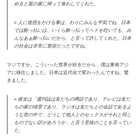
めると親の家に帰って食わしてくれた。
人に迷惑をかける事は、わりにみんな平気でね。日本
では酔っ払いは、いくら酔っ払ってヘドを吐いても、み
んなあぁ酔っ払いだから、と言って許してくれた。日本
の社会は非常に寛容だったですね。
マジですか。こういった世界が好きだから、僕は東南アジ
アに移住しました。日本は近代化で変わったんですね。驚
きました。
彼女は「週刊誌は友だちの噂話であり、テレビは友だ
ちの家の情景であり、ラジオは友だちとの会話であるよ
うな世の中で、どうして他人とのセックスがそれと同じ
ものでない訳があろうか」と言う意味のことを言ってい
た。