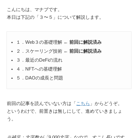
こんにちは、マナブです。
本日は下記の「３〜５」について解説します。
１．Web３の基礎理解
← 前回に解説済み
２．スケーリング技術
← 前回に解説済み
３．最近のDeFiの流れ
４．NFTへの基礎理解
５．DAOの成長と問題
前回の記事を読んでいない方は「
こちら
」からどうぞ。
というわけで、前置きは無しにして、進めていきましょ
う。
※補足：文字数が「9,000文字」なので、すこし長いです。