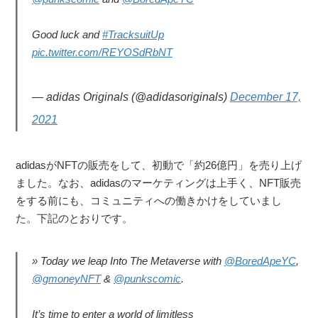
Good luck and
#TracksuitUp
pic.twitter.com/REYOSdRbNT
— adidas Originals (@adidasoriginals)
December 17,
2021
adidasがNFTの販売をして、初動で「約26億円」を売り上げ
ました。なお、adidasのマーケティングは上手く、NFT販売
をする前にも、コミュニティへの働きかけをしていまし
た。下記のとおりです。
Today we leap Into The Metaverse with
@BoredApeYC
,
@gmoneyNFT
&
@punkscomic
.
It’s time to enter a world of limitless