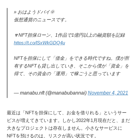
おはようドバイ🌞
仮想通貨のニュースです。
🔽NFT担保ローン、1作品で1億円以上の融資額を記録
https://t.co/lSxWkGDQ4u
NFTを担保にして「借金」をできる時代ですね。僕が所
有するNFTも貸し出していき、そこから僕が「資金」を
得て、その資金の「運用」で稼ごうと思っています
— manabu.nft (@manabubannai)
November 4, 2021
最近は「NFTを担保にして、お金を借りれる」というサー
ビスが増えてきています。しかし2022年1月現在だと、まだ
大きなプロジェクトは存在しません。小さなサービスに
NFTを預けるのは、リスクが高い状況です。